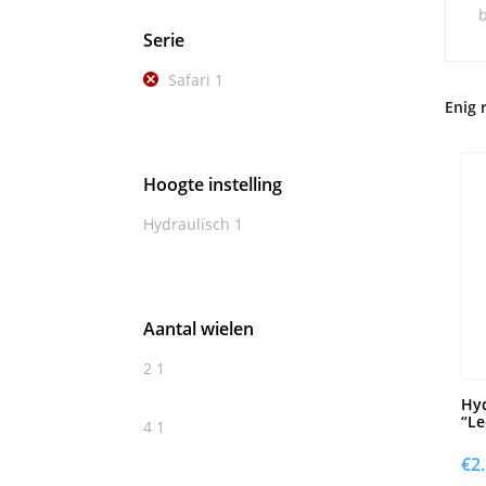
b
Serie
Safari
1
Enig 
Hoogte instelling
Hydraulisch
1
Aantal wielen
2
1
Hyd
“Le
4
1
€
2