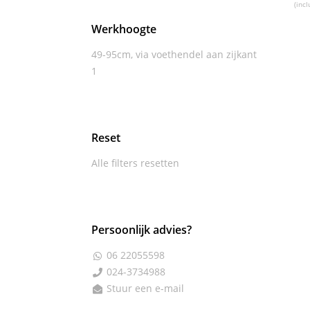
(incl
Werkhoogte
49-95cm, via voethendel aan zijkant
1
Reset
Alle filters resetten
Persoonlijk advies?
06 22055598

024-3734988

Stuur een e-mail
