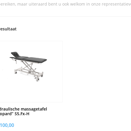
ereiken, maar uiteraard bent u ook welkom in onze representatie
resultaat
raulische massagetafel
opard” S5.Fx-H
.100,00