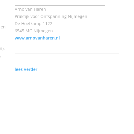
Arno van Haren
Praktijk voor Ontspanning Nijmegen
De Hoefkamp 1122
 en
6545 MG Nijmegen
www.arnovanharen.nl
n),
,
lees verder
e