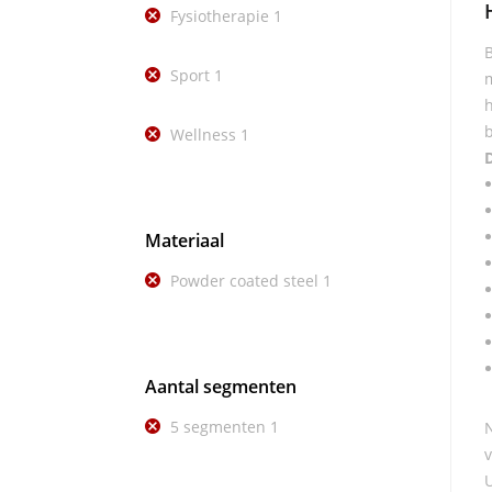
Fysiotherapie
1
B
Sport
1
m
h
b
Wellness
1
D
Materiaal
Powder coated steel
1
Aantal segmenten
5 segmenten
1
N
v
U