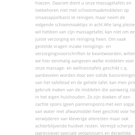
hoezen. Daarom dient u onze massagetafels en
toebehoren niet met schoonmaakmiddelen op
sinaasappelbasis te reinigen, maar neem de
volgende schoonmaaktips in acht.Wie lang plezie
wil hebben van zijn massagetafel, kan niet om e
juiste verzorging en reiniging heen. Om vaak
gestelde vragen inzake reinigings- en
verzorgingsvoorschriften te beantwoorden, wille
we hier eenmalig aangeven welke middelen voor
onze massage- en wellnesstafels geschikt c.q.
aanbevolen worden.Voor een solide basisreinigi
van het tafelblad en de gehele tafel, kan men pr
gebruik maken van de middelen die aanwezig zij
in het eigen huishouden. Zo zijn doeken of een
zachte spons (geen pannenspons) met een sopje
van water met afwasmiddel heel geschikt voor he
verwijderen van kleverige olieresten maar ook
achterblijvende huidvet resten. Vermijd scherpe
(agressieve) speciale vetoplossers en dergelijke,