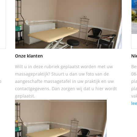
Onze klanten
Ni
Wilt u in deze rubriek geplaatst worden met uw
Be
massagepraktijk? Stuurt u dan uw foto van de
08
p
aangeschafte massagetafel in uw praktijk en uw
pl
contactgegevens. Dan zorgen wij dat u hier wordt
pl
geplaatst.
va
le