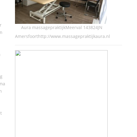
r
Aura massagepraktijkMeerval 143824JN
en
Amersfoorthttp://www.massagepraktijkaura.nl
n
ng
ima
n
t