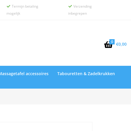
Termijn betaling
Verzending


mogelijk
inbegrepen
0

€
0,00
Massagetafel accessoires
Tabouretten & Zadelkrukken