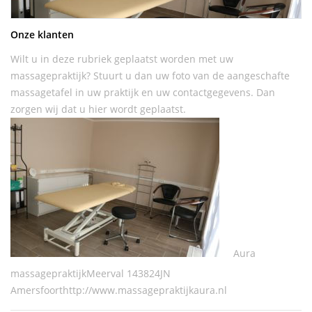
Onze klanten
Wilt u in deze rubriek geplaatst worden met uw
massagepraktijk? Stuurt u dan uw foto van de aangeschafte
massagetafel in uw praktijk en uw contactgegevens. Dan
zorgen wij dat u hier wordt geplaatst.
Aura
massagepraktijkMeerval 143824JN
Amersfoorthttp://www.massagepraktijkaura.nl