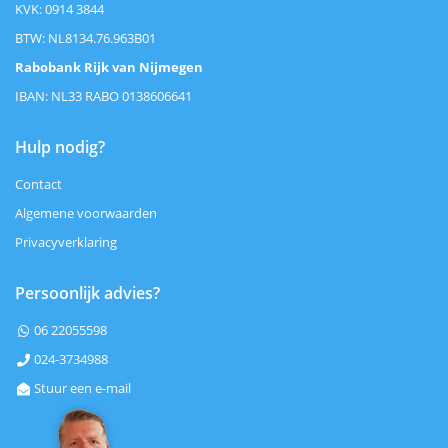
KVK: 0914 3844
BTW: NL8134.76.963B01
Rabobank Rijk van Nijmegen
IBAN: NL33 RABO 0138606641
Hulp nodig?
Contact
Algemene voorwaarden
Privacyverklaring
Persoonlijk advies?
06 22055598

024-3734988

Stuur een e-mail
