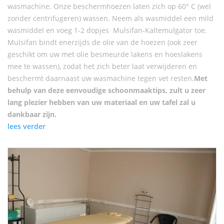
wasmachine. Onze beschermhoezen laten zich op 60° C (wel
zonder centrifugeren) wassen. Neem als wasmiddel een mild
wasmiddel en voeg 1-2 dopjes Mulsifan-Kaltemulgator toe.
Mulsifan bindt enerzijds de olie van de hoezen (ook zeer
geschikt om uw met olie besmeurde lakens en hoeslakens
mee te wassen), zodat het zich beter laat verwijderen en
beschermt daarnaast uw wasmachine tegen vet resten.
Met
behulp van deze eenvoudige schoonmaaktips, zult u zeer
lang plezier hebben van uw materiaal en uw tafel zal u
dankbaar zijn.
lees verder