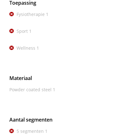
Toepassing
Fysiotherapie
1
Sport
1
Wellness
1
Materiaal
Powder coated steel
1
Aantal segmenten
5 segmenten
1