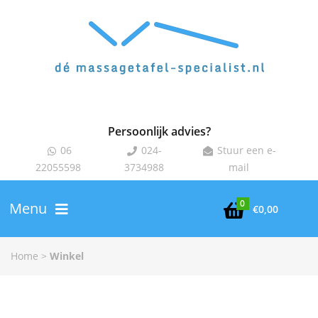
Persoonlijk advies?
06
024-
Stuur een e-



22055598
3734988
mail
0
Menu

€
0,00
Home
>
Winkel