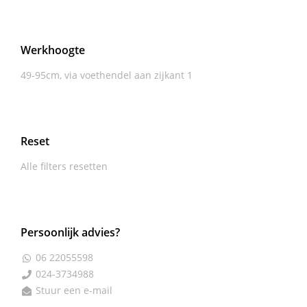
Werkhoogte
49-95cm, via voethendel aan zijkant
1
Reset
Alle filters resetten
Persoonlijk advies?
06 22055598

024-3734988

Stuur een e-mail
