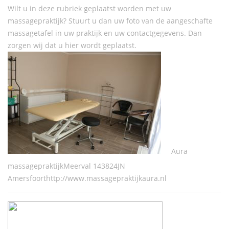
Wilt u in deze rubriek geplaatst worden met uw
massagepraktijk? Stuurt u dan uw foto van de aangeschafte
massagetafel in uw praktijk en uw contactgegevens. Dan
zorgen wij dat u hier wordt geplaatst.
Aura
massagepraktijkMeerval 143824JN
Amersfoorthttp://www.massagepraktijkaura.nl