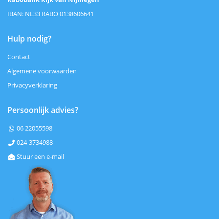
IBAN: NL33 RABO 0138606641
Hulp nodig?
Contact
Algemene voorwaarden
Privacyverklaring
Persoonlijk advies?
06 22055598

024-3734988

Stuur een e-mail
