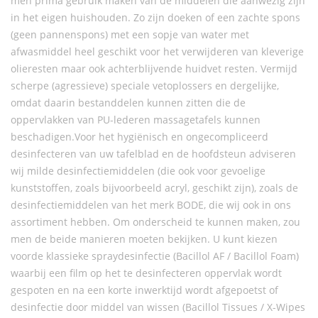
men prima gebruik maken van de middelen die aanwezig zijn
in het eigen huishouden. Zo zijn doeken of een zachte spons
(geen pannenspons) met een sopje van water met
afwasmiddel heel geschikt voor het verwijderen van kleverige
olieresten maar ook achterblijvende huidvet resten. Vermijd
scherpe (agressieve) speciale vetoplossers en dergelijke,
omdat daarin bestanddelen kunnen zitten die de
oppervlakken van PU-lederen massagetafels kunnen
beschadigen.Voor het hygiënisch en ongecompliceerd
desinfecteren van uw tafelblad en de hoofdsteun adviseren
wij milde desinfectiemiddelen (die ook voor gevoelige
kunststoffen, zoals bijvoorbeeld acryl, geschikt zijn), zoals de
desinfectiemiddelen van het merk BODE, die wij ook in ons
assortiment hebben. Om onderscheid te kunnen maken, zou
men de beide manieren moeten bekijken. U kunt kiezen
voorde klassieke spraydesinfectie (Bacillol AF / Bacillol Foam)
waarbij een film op het te desinfecteren oppervlak wordt
gespoten en na een korte inwerktijd wordt afgepoetst of
desinfectie door middel van wissen (Bacillol Tissues / X-Wipes