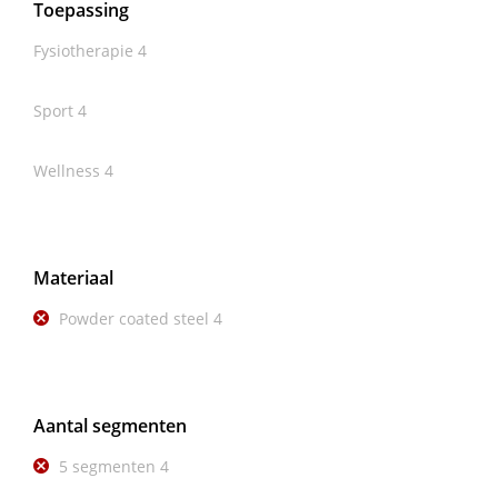
Toepassing
Fysiotherapie
4
Sport
4
Wellness
4
Materiaal
Powder coated steel
4
Aantal segmenten
5 segmenten
4