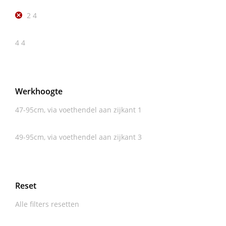
2
4
4
4
Werkhoogte
47-95cm, via voethendel aan zijkant
1
49-95cm, via voethendel aan zijkant
3
Reset
Alle filters resetten