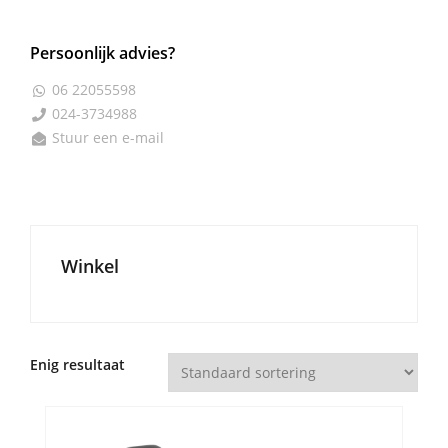
Persoonlijk advies?
06 22055598

024-3734988

Stuur een e-mail

Winkel
Enig resultaat