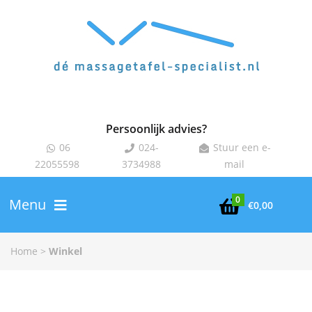
Persoonlijk advies?
06
024-
Stuur een e-



22055598
3734988
mail
0
Menu

€
0,00
Home
>
Winkel