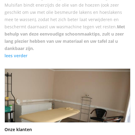
Mulsifan bindt enerzijds de olie van de hoezen (ook zeer
geschikt om uw met olie besmeurde lakens en hoeslakens
mee te wassen), zodat het zich beter laat verwijderen en
beschermt daarnaast uw wasmachine tegen vet resten.
Met
behulp van deze eenvoudige schoonmaaktips, zult u zeer
lang plezier hebben van uw materiaal en uw tafel zal u
dankbaar zijn.
lees verder
Onze klanten