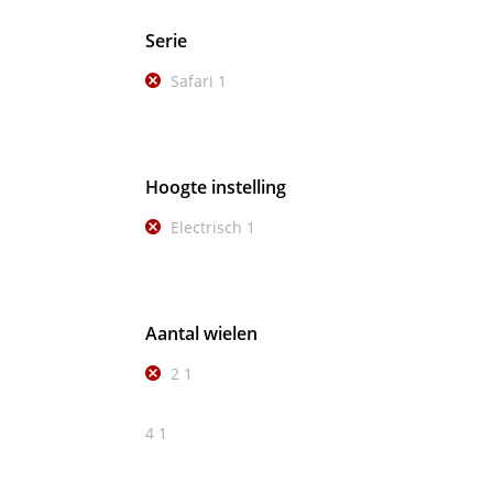
Serie
Safari
1
Hoogte instelling
Electrisch
1
Aantal wielen
2
1
4
1