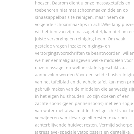
hoezen. Daarom dient u onze massagetafels en
toebehoren niet met schoonmaakmiddelen op
sinaasappelbasis te reinigen, maar neem de
volgende schoonmaaktips in acht.Wie lang plezie
wil hebben van zijn massagetafel, kan niet om e
juiste verzorging en reiniging heen. Om vaak
gestelde vragen inzake reinigings- en
verzorgingsvoorschriften te beantwoorden, wille
we hier eenmalig aangeven welke middelen voor
onze massage- en wellnesstafels geschikt c.q.
aanbevolen worden.Voor een solide basisreinigi
van het tafelblad en de gehele tafel, kan men pr
gebruik maken van de middelen die aanwezig zij
in het eigen huishouden. Zo zijn doeken of een
zachte spons (geen pannenspons) met een sopje
van water met afwasmiddel heel geschikt voor he
verwijderen van kleverige olieresten maar ook
achterblijvende huidvet resten. Vermijd scherpe
(agressieve) speciale vetoplossers en dergelijke,