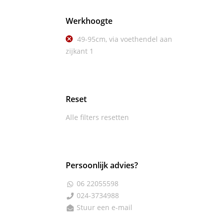
Werkhoogte
49-95cm, via voethendel aan
zijkant
1
Reset
Alle filters resetten
Persoonlijk advies?
06 22055598

024-3734988

Stuur een e-mail
