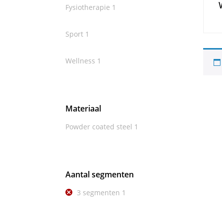
Fysiotherapie
1
Sport
1
Wellness
1
Materiaal
Powder coated steel
1
Aantal segmenten
3 segmenten
1