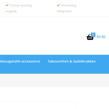
Termijn betaling
Verzending


mogelijk
inbegrepen
0

€
0,00
Massagetafel accessoires
Tabouretten & Zadelkrukken