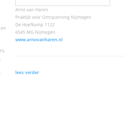
Arno van Haren
Praktijk voor Ontspanning Nijmegen
De Hoefkamp 1122
 en
6545 MG Nijmegen
www.arnovanharen.nl
n),
,
lees verder
e