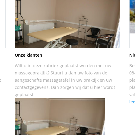
Onze klanten
Ni
Wilt u in deze rubriek geplaatst worden met uw
Be
massagepraktijk? Stuurt u dan uw foto van de
08
p
aangeschafte massagetafel in uw praktijk en uw
pl
contactgegevens. Dan zorgen wij dat u hier wordt
pl
geplaatst.
va
le