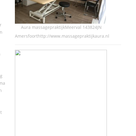
r
Aura massagepraktijkMeerval 143824JN
en
Amersfoorthttp://www.massagepraktijkaura.nl
n
ng
ima
n
t