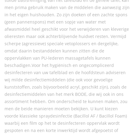
solide basisreiniging van het tafelblad en de gehele tafel, kan
men prima gebruik maken van de middelen die aanwezig zijn
in het eigen huishouden. Zo zijn doeken of een zachte spons
(geen pannenspons) met een sopje van water met
afwasmiddel heel geschikt voor het verwijderen van kleverige
olieresten maar ook achterblijvende huidvet resten. Vermijd
scherpe (agressieve) speciale vetoplossers en dergelijke,
omdat daarin bestanddelen kunnen zitten die de
oppervlakken van PU-lederen massagetafels kunnen
beschadigen.Voor het hygiënisch en ongecompliceerd
desinfecteren van uw tafelblad en de hoofdsteun adviseren
wij milde desinfectiemiddelen (die ook voor gevoelige
kunststoffen, zoals bijvoorbeeld acryl, geschikt zijn), zoals de
desinfectiemiddelen van het merk BODE, die wij ook in ons
assortiment hebben. Om onderscheid te kunnen maken, zou
men de beide manieren moeten bekijken. U kunt kiezen
voorde klassieke spraydesinfectie (Bacillol AF / Bacillol Foam)
waarbij een film op het te desinfecteren oppervlak wordt
gespoten en na een korte inwerktijd wordt afgepoetst of