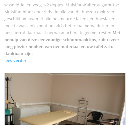
wasmiddel en voeg 1-2 dopjes Mulsifan-Kaltemulgator toe.
Mulsifan bindt enerzijds de olie van de hoezen (ook zeer
geschikt om uw met olie besmeurde lakens en hoeslakens
mee te wassen), zodat het zich beter laat verwijderen en
beschermt daarnaast uw wasmachine tegen vet resten.
Met
behulp van deze eenvoudige schoonmaaktips, zult u zeer
lang plezier hebben van uw materiaal en uw tafel zal u
dankbaar zijn.
lees verder