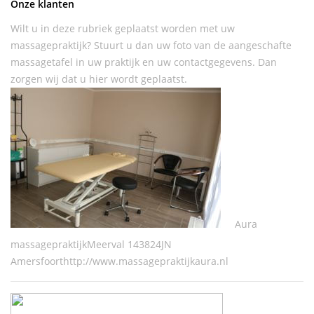
Onze klanten
Wilt u in deze rubriek geplaatst worden met uw
massagepraktijk? Stuurt u dan uw foto van de aangeschafte
massagetafel in uw praktijk en uw contactgegevens. Dan
zorgen wij dat u hier wordt geplaatst.
Aura
massagepraktijkMeerval 143824JN
Amersfoorthttp://www.massagepraktijkaura.nl