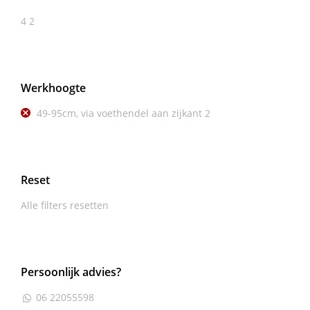
4
2
Werkhoogte
49-95cm, via voethendel aan zijkant
2
Reset
Alle filters resetten
Persoonlijk advies?
06 22055598
