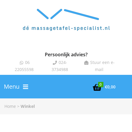
Persoonlijk advies?
06
024-
Stuur een e-



22055598
3734988
mail
0
Menu

€
0,00
Home
>
Winkel