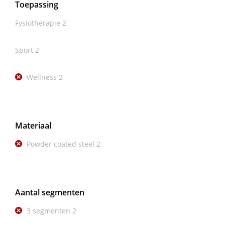
Toepassing
Fysiotherapie
2
Sport
2
Wellness
2
Materiaal
Powder coated steel
2
Aantal segmenten
3 segmenten
2