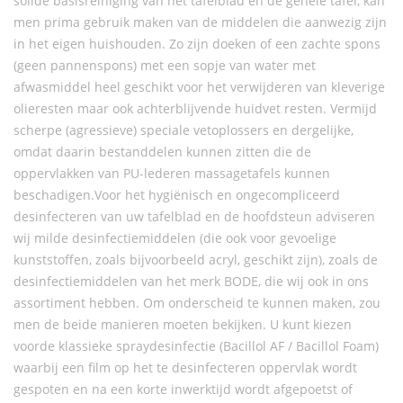
solide basisreiniging van het tafelblad en de gehele tafel, kan
men prima gebruik maken van de middelen die aanwezig zijn
in het eigen huishouden. Zo zijn doeken of een zachte spons
(geen pannenspons) met een sopje van water met
afwasmiddel heel geschikt voor het verwijderen van kleverige
olieresten maar ook achterblijvende huidvet resten. Vermijd
scherpe (agressieve) speciale vetoplossers en dergelijke,
omdat daarin bestanddelen kunnen zitten die de
oppervlakken van PU-lederen massagetafels kunnen
beschadigen.Voor het hygiënisch en ongecompliceerd
desinfecteren van uw tafelblad en de hoofdsteun adviseren
wij milde desinfectiemiddelen (die ook voor gevoelige
kunststoffen, zoals bijvoorbeeld acryl, geschikt zijn), zoals de
desinfectiemiddelen van het merk BODE, die wij ook in ons
assortiment hebben. Om onderscheid te kunnen maken, zou
men de beide manieren moeten bekijken. U kunt kiezen
voorde klassieke spraydesinfectie (Bacillol AF / Bacillol Foam)
waarbij een film op het te desinfecteren oppervlak wordt
gespoten en na een korte inwerktijd wordt afgepoetst of