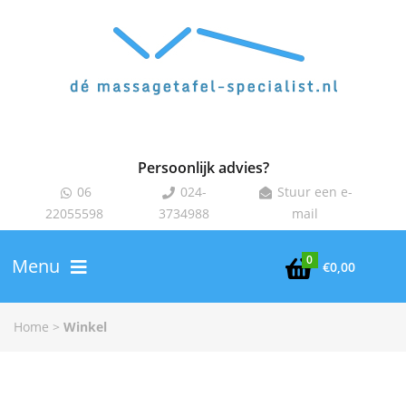
Persoonlijk advies?
06
024-
Stuur een e-



22055598
3734988
mail
0
Menu

€
0,00
Home
>
Winkel