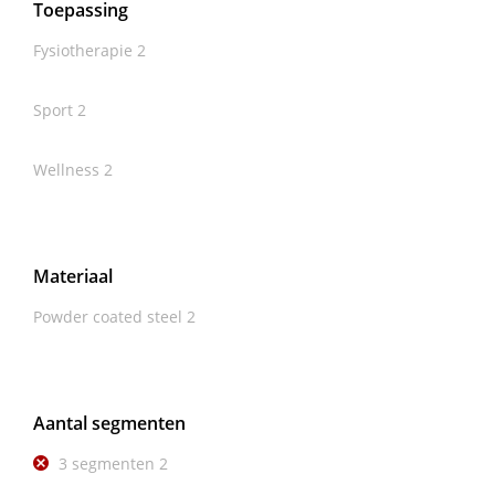
Toepassing
Fysiotherapie
2
Sport
2
Wellness
2
Materiaal
Powder coated steel
2
Aantal segmenten
3 segmenten
2