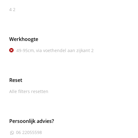
4
2
Werkhoogte
49-95cm, via voethendel aan zijkant
2
Reset
Alle filters resetten
Persoonlijk advies?
06 22055598
