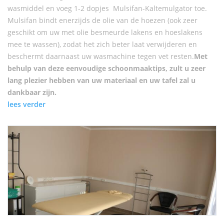
wasmiddel en voeg 1-2 dopjes Mulsifan-Kaltemulgator toe.
Mulsifan bindt enerzijds de olie van de hoezen (ook zeer
geschikt om uw met olie besmeurde lakens en hoeslakens
mee te wassen), zodat het zich beter laat verwijderen en
beschermt daarnaast uw wasmachine tegen vet resten.
Met
behulp van deze eenvoudige schoonmaaktips, zult u zeer
lang plezier hebben van uw materiaal en uw tafel zal u
dankbaar zijn.
lees verder