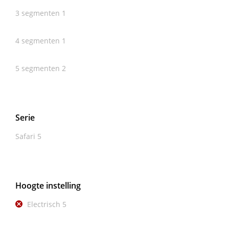
3 segmenten
1
4 segmenten
1
5 segmenten
2
Serie
Safari
5
Hoogte instelling
Electrisch
5