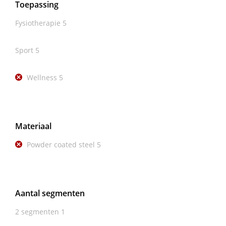
Toepassing
Fysiotherapie
5
Sport
5
Wellness
5
Materiaal
Powder coated steel
5
Aantal segmenten
2 segmenten
1