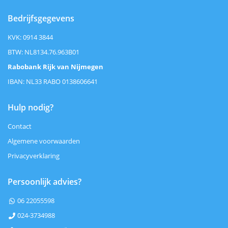
Bedrijfsgegevens
KVK: 0914 3844
BTW: NL8134.76.963B01
Rabobank Rijk van Nijmegen
IBAN: NL33 RABO 0138606641
Hulp nodig?
Contact
Algemene voorwaarden
Privacyverklaring
Persoonlijk advies?
06 22055598

024-3734988
