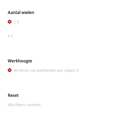
Aantal wielen
2
5
4
5
Werkhoogte
49-95cm, via voethendel aan zijkant
5
Reset
Alle filters resetten