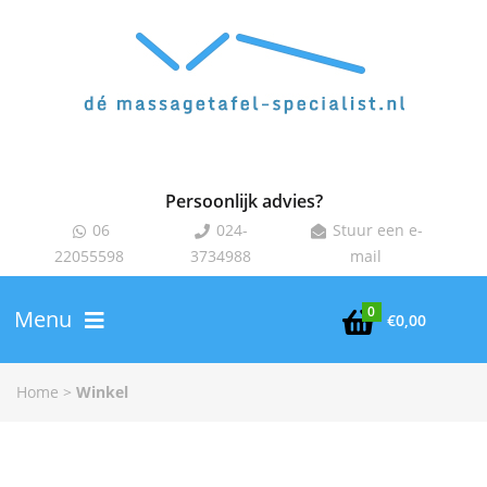
Persoonlijk advies?
06
024-
Stuur een e-



22055598
3734988
mail
0
Menu

€
0,00
Home
>
Winkel