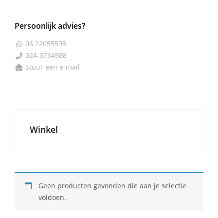
Persoonlijk advies?
06 22055598

024-3734988

Stuur een e-mail

Winkel
Geen producten gevonden die aan je selectie
voldoen.