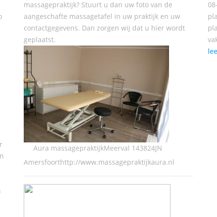
massagepraktijk? Stuurt u dan uw foto van de
08
p
aangeschafte massagetafel in uw praktijk en uw
pl
contactgegevens. Dan zorgen wij dat u hier wordt
pl
geplaatst.
va
le
r
Aura massagepraktijkMeerval 143824JN
en
Amersfoorthttp://www.massagepraktijkaura.nl
n