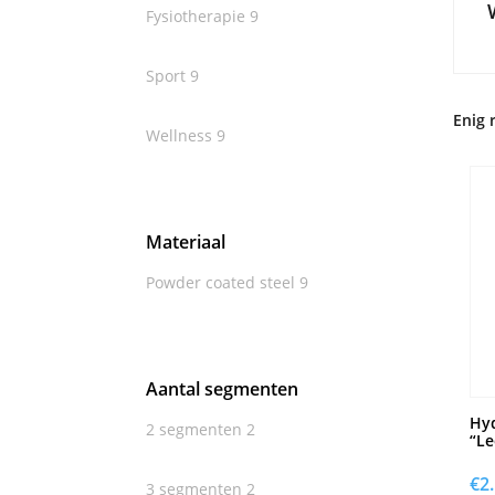
Fysiotherapie
9
Sport
9
Enig 
Wellness
9
Materiaal
Powder coated steel
9
Aantal segmenten
Hyd
2 segmenten
2
“Le
€
2
3 segmenten
2