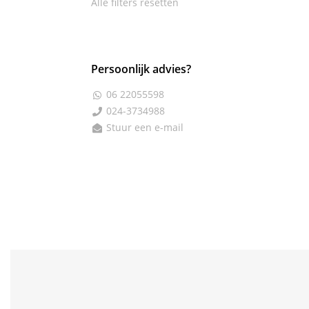
Alle filters resetten
Persoonlijk advies?
06 22055598

024-3734988

Stuur een e-mail
