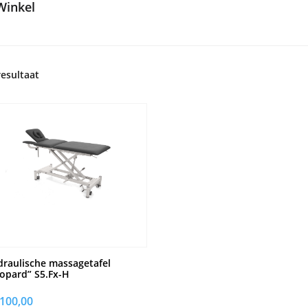
Winkel
resultaat
raulische massagetafel
opard” S5.Fx-H
.100,00