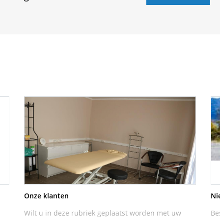
Onze klanten
Ni
Wilt u in deze rubriek geplaatst worden met uw
Be