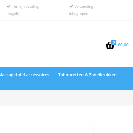
Termijn betaling
Verzending


mogelijk
inbegrepen
0

€
0,00
Massagetafel accessoires
Tabouretten & Zadelkrukken