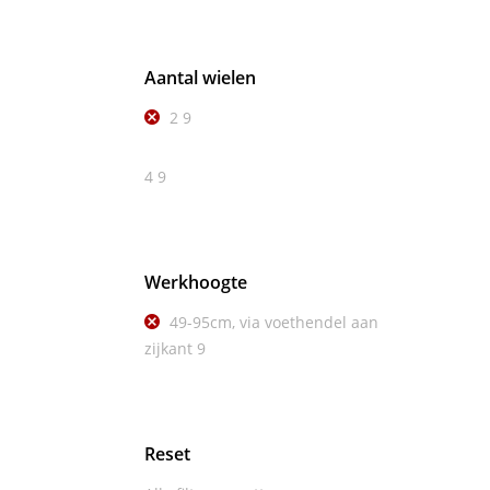
Aantal wielen
2
9
4
9
Werkhoogte
49-95cm, via voethendel aan
zijkant
9
Reset