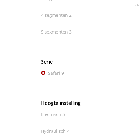
(incl
4 segmenten
2
5 segmenten
3
Serie
Safari
9
Hoogte instelling
Electrisch
5
Hydraulisch
4