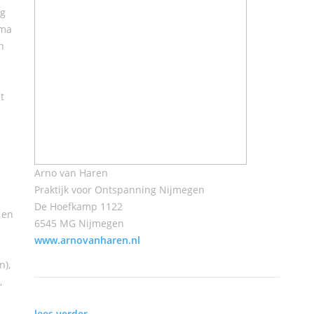
ng
ima
n
t
Arno van Haren
Praktijk voor Ontspanning Nijmegen
De Hoefkamp 1122
 en
6545 MG Nijmegen
www.arnovanharen.nl
n),
,
lees verder