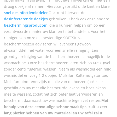
oppervlakte in sprayen, 1 minuut laten inwerken en met een
droog doekje af nemen. Hiervoor gebruikt u de kant en klare
snel desinfectiemiddelen
Ook kunt hiervoor de
desinfecterende doekjes
gebruiken. Check ook onze andere
beschermingsproducten
, die u kunnen helpen om op een
verantwoorde manier uw klanten te behandelen. Voor het
reinigen van onze oliebestendige SOFTSKIN-
beschermhoezen adviseren wij eveneens gewoon
afwasmiddel met water voor een snelle reiniging. Een
grondige reiniging van de beschermhoezen is mogelijk in de
wasmachine. Onze beschermhoezen laten zich op 60° C (wel
zonder centrifugeren) wassen. Neem als wasmiddel een mild
wasmiddel en voeg 1-2 dopjes Mulsifan-Kaltemulgator toe.
Mulsifan bindt enerzijds de olie van de hoezen (ook zeer
geschikt om uw met olie besmeurde lakens en hoeslakens
mee te wassen), zodat het zich beter laat verwijderen en
beschermt daarnaast uw wasmachine tegen vet resten.
Met
behulp van deze eenvoudige schoonmaaktips, zult u zeer
lang plezier hebben van uw materiaal en uw tafel zal u