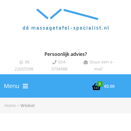
Persoonlijk advies?
06
024-
Stuur een e-



22055598
3734988
mail
0
Menu

€
0,00
Home
>
Winkel