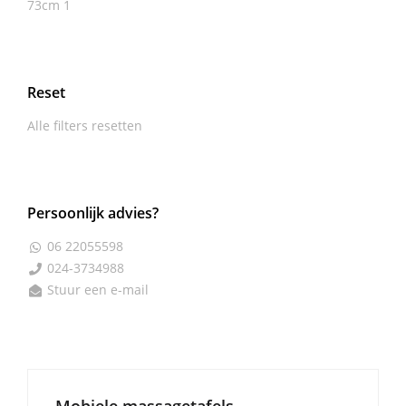
73cm
1
Reset
Alle filters resetten
Persoonlijk advies?
06 22055598

024-3734988

Stuur een e-mail
