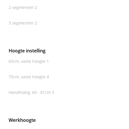
2 segmenten
2
3 segmenten
2
Hoogte instelling
65cm, vaste hoogte
1
75cm, vaste hoogte
4
Handmatig, 60 - 81cm
3
Werkhoogte