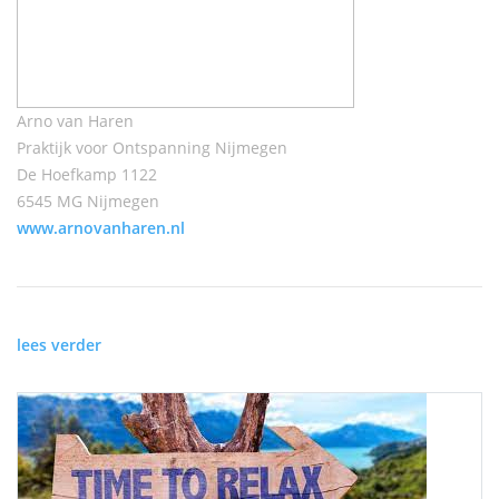
Arno van Haren
Praktijk voor Ontspanning Nijmegen
De Hoefkamp 1122
6545 MG Nijmegen
www.arnovanharen.nl
lees verder