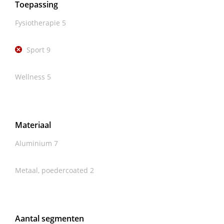
Toepassing
Fysiotherapie
5
Sport
9
Wellness
5
Materiaal
Aluminium
7
Metaal, poedercoated
2
Aantal segmenten