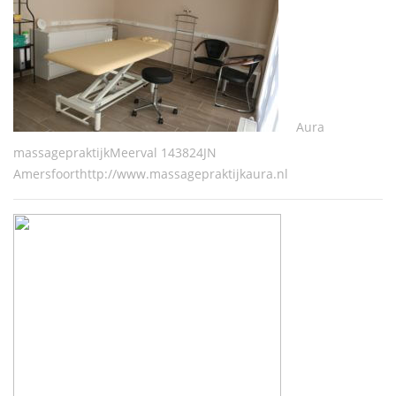
Aura
massagepraktijkMeerval 143824JN
Amersfoorthttp://www.massagepraktijkaura.nl