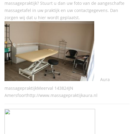
massagepraktijk? Stuurt u dan uw foto van de aangeschafte
massagetafel in uw praktijk en uw contactgegevens. Dan
zorgen wij dat u hier wordt geplaatst.
Aura
massagepraktijkMeerval 143824JN
Amersfoorthttp://www.massagepraktijkaura.nl