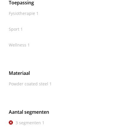
Toepassing
Fysiotherapie
1
Sport
1
Wellness
1
Materiaal
Powder coated steel
1
Aantal segmenten
3 segmenten
1