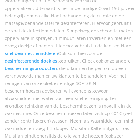
worden ingezet bij het schoonmaken van de
oppervlakken. Uiteraard is het in de huidige Covid-19 tijd zeer
belangrijk om na elke klant behandeling de ruimte en de
massage/behandeltafel te desinfecteren. Hiervoor gebruikt u
de snel desinfectiemiddelen. Simpelweg de schoon te maken
oppervlakte in sprayen, 1 minuut laten inwerken en met een
droog doekje af nemen. Hiervoor gebruikt u de kant en klare
snel desinfectiemiddelen
Ook kunt hiervoor de
desinfecterende doekjes
gebruiken. Check ook onze andere
beschermingsproducten
, die u kunnen helpen om op een
verantwoorde manier uw klanten te behandelen. Voor het
reinigen van onze oliebestendige SOFTSKIN-
beschermhoezen adviseren wij eveneens gewoon
afwasmiddel met water voor een snelle reiniging. Een
grondige reiniging van de beschermhoezen is mogelijk in de
wasmachine. Onze beschermhoezen laten zich op 60° C (wel
zonder centrifugeren) wassen. Neem als wasmiddel een mild
wasmiddel en voeg 1-2 dopjes Mulsifan-Kaltemulgator toe.
Mulsifan bindt enerzijds de olie van de hoezen (ook zeer