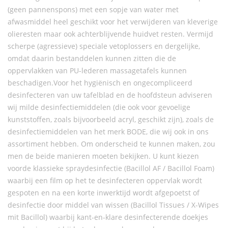
(geen pannenspons) met een sopje van water met
afwasmiddel heel geschikt voor het verwijderen van kleverige
olieresten maar ook achterblijvende huidvet resten. Vermijd
scherpe (agressieve) speciale vetoplossers en dergelijke,
omdat daarin bestanddelen kunnen zitten die de
oppervlakken van PU-lederen massagetafels kunnen
beschadigen.Voor het hygiënisch en ongecompliceerd
desinfecteren van uw tafelblad en de hoofdsteun adviseren
wij milde desinfectiemiddelen (die ook voor gevoelige
kunststoffen, zoals bijvoorbeeld acryl, geschikt zijn), zoals de
desinfectiemiddelen van het merk BODE, die wij ook in ons
assortiment hebben. Om onderscheid te kunnen maken, zou
men de beide manieren moeten bekijken. U kunt kiezen
voorde klassieke spraydesinfectie (Bacillol AF / Bacillol Foam)
waarbij een film op het te desinfecteren oppervlak wordt
gespoten en na een korte inwerktijd wordt afgepoetst of
desinfectie door middel van wissen (Bacillol Tissues / X-Wipes
mit Bacillol) waarbij kant-en-klare desinfecterende doekjes