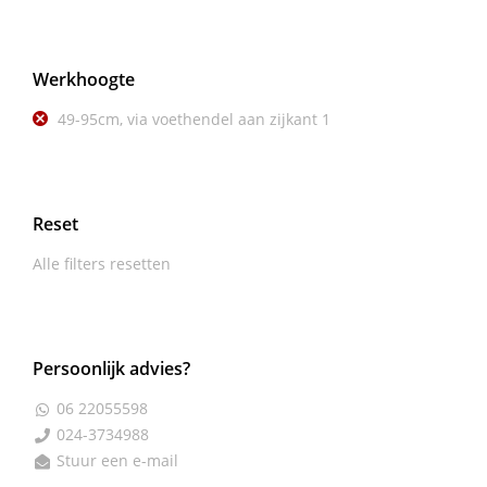
Werkhoogte
49-95cm, via voethendel aan zijkant
1
Reset
Alle filters resetten
Persoonlijk advies?
06 22055598

024-3734988

Stuur een e-mail
