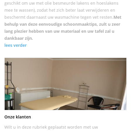
geschikt om uw met olie besmeurde lakens en hoeslakens
mee te wassen), zodat het zich beter laat verwijderen en
beschermt daarnaast uw wasmachine tegen vet resten.
Met
behulp van deze eenvoudige schoonmaaktips, zult u zeer
lang plezier hebben van uw materiaal en uw tafel zal u
dankbaar zijn.
lees verder
Onze klanten
Wilt u in deze rubriek geplaatst worden met uw