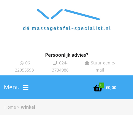
Persoonlijk advies?
06
024-
Stuur een e-



22055598
3734988
mail
0
Menu

€
0,00
Home
>
Winkel