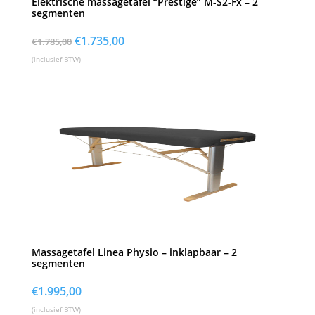
Elektrische massagetafel “Prestige” M-S2-Fx – 2
segmenten
Oorspronkelijke
€
1.735,00
Huidige
€
1.785,00
prijs
prijs
(inclusief BTW)
was:
is:
€1.785,00.
€1.735,00.
Massagetafel Linea Physio – inklapbaar – 2
segmenten
€
1.995,00
(inclusief BTW)