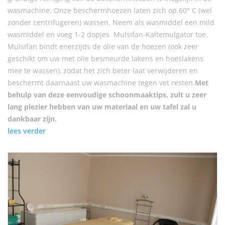
wasmachine. Onze beschermhoezen laten zich op 60° C (wel
zonder centrifugeren) wassen. Neem als wasmiddel een mild
wasmiddel en voeg 1-2 dopjes Mulsifan-Kaltemulgator toe.
Mulsifan bindt enerzijds de olie van de hoezen (ook zeer
geschikt om uw met olie besmeurde lakens en hoeslakens
mee te wassen), zodat het zich beter laat verwijderen en
beschermt daarnaast uw wasmachine tegen vet resten.
Met
behulp van deze eenvoudige schoonmaaktips, zult u zeer
lang plezier hebben van uw materiaal en uw tafel zal u
dankbaar zijn.
lees verder