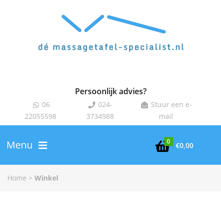
Persoonlijk advies?
06
024-
Stuur een e-



22055598
3734988
mail
0
Menu

€
0,00
Home
>
Winkel