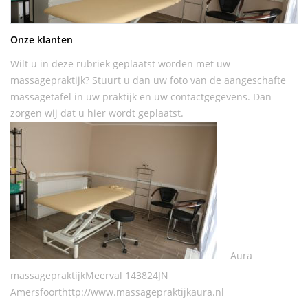
Onze klanten
Wilt u in deze rubriek geplaatst worden met uw
massagepraktijk? Stuurt u dan uw foto van de aangeschafte
massagetafel in uw praktijk en uw contactgegevens. Dan
zorgen wij dat u hier wordt geplaatst.
Aura
massagepraktijkMeerval 143824JN
Amersfoorthttp://www.massagepraktijkaura.nl