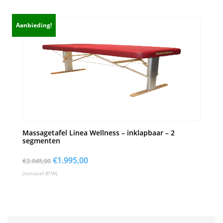
Aanbieding!
Massagetafel Linea Wellness – inklapbaar – 2
segmenten
Oorspronkelijke
€
1.995,00
Huidige
€
2.045,00
prijs
prijs
(inclusief BTW)
was:
is:
€2.045,00.
€1.995,00.