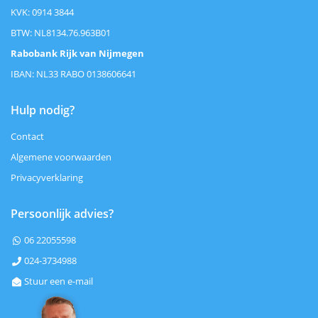
KVK: 0914 3844
BTW: NL8134.76.963B01
Rabobank Rijk van Nijmegen
IBAN: NL33 RABO 0138606641
Hulp nodig?
Contact
Algemene voorwaarden
Privacyverklaring
Persoonlijk advies?
06 22055598

024-3734988

Stuur een e-mail
