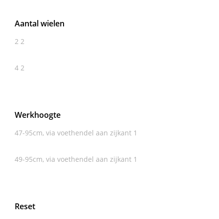
Aantal wielen
2
2
4
2
Werkhoogte
47-95cm, via voethendel aan zijkant
1
49-95cm, via voethendel aan zijkant
1
Reset