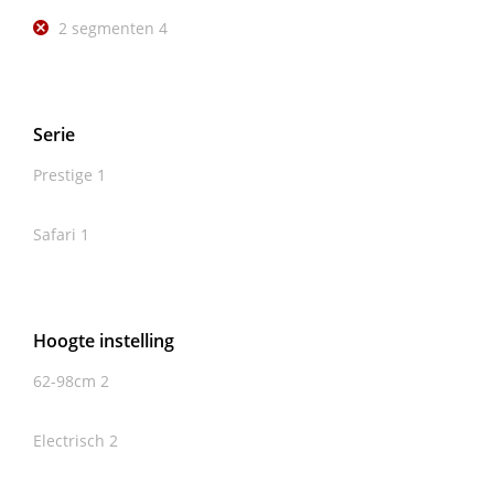
2 segmenten
4
Serie
Prestige
1
Safari
1
Hoogte instelling
62-98cm
2
Electrisch
2