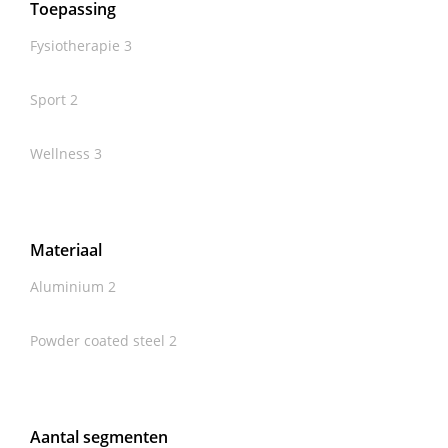
Toepassing
Fysiotherapie
3
Sport
2
Wellness
3
Materiaal
Aluminium
2
Powder coated steel
2
Aantal segmenten