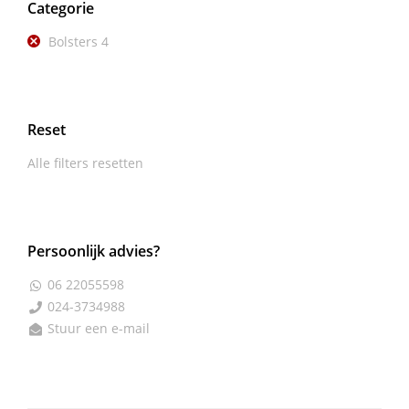
Categorie
Bolsters
4
Reset
Alle filters resetten
Persoonlijk advies?
06 22055598

024-3734988

Stuur een e-mail
