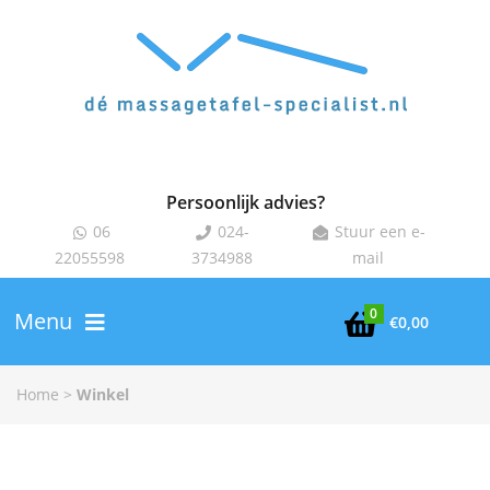
Persoonlijk advies?
06
024-
Stuur een e-



22055598
3734988
mail
0
Menu

€
0,00
Home
>
Winkel