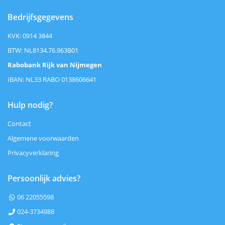
Bedrijfsgegevens
KVK: 0914 3844
BTW: NL8134.76.963B01
Rabobank Rijk van Nijmegen
IBAN: NL33 RABO 0138606641
Hulp nodig?
Contact
Algemene voorwaarden
Privacyverklaring
Persoonlijk advies?
06 22055598

024-3734988
