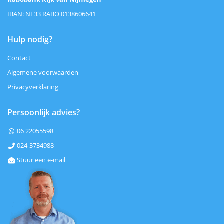
IBAN: NL33 RABO 0138606641
Hulp nodig?
Contact
Algemene voorwaarden
Privacyverklaring
Persoonlijk advies?
06 22055598

024-3734988

Stuur een e-mail
