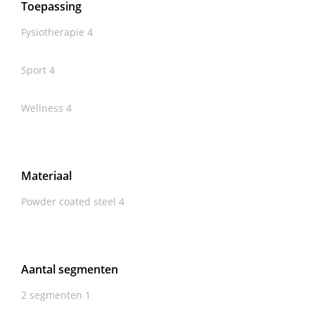
Toepassing
Fysiotherapie
4
Sport
4
Wellness
4
Materiaal
Powder coated steel
4
Aantal segmenten
2 segmenten
1