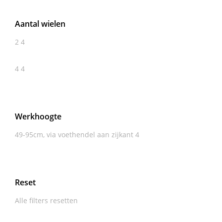
Aantal wielen
2
4
4
4
Werkhoogte
49-95cm, via voethendel aan zijkant
4
Reset
Alle filters resetten