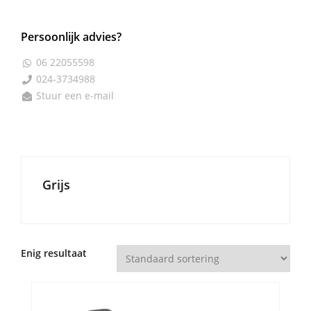
Persoonlijk advies?
06 22055598

024-3734988

Stuur een e-mail

Grijs
Enig resultaat