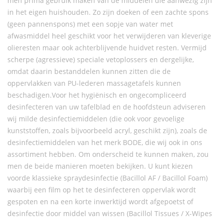
men prima gebruik maken van de middelen die aanwezig zijn
in het eigen huishouden. Zo zijn doeken of een zachte spons
(geen pannenspons) met een sopje van water met
afwasmiddel heel geschikt voor het verwijderen van kleverige
olieresten maar ook achterblijvende huidvet resten. Vermijd
scherpe (agressieve) speciale vetoplossers en dergelijke,
omdat daarin bestanddelen kunnen zitten die de
oppervlakken van PU-lederen massagetafels kunnen
beschadigen.Voor het hygiënisch en ongecompliceerd
desinfecteren van uw tafelblad en de hoofdsteun adviseren
wij milde desinfectiemiddelen (die ook voor gevoelige
kunststoffen, zoals bijvoorbeeld acryl, geschikt zijn), zoals de
desinfectiemiddelen van het merk BODE, die wij ook in ons
assortiment hebben. Om onderscheid te kunnen maken, zou
men de beide manieren moeten bekijken. U kunt kiezen
voorde klassieke spraydesinfectie (Bacillol AF / Bacillol Foam)
waarbij een film op het te desinfecteren oppervlak wordt
gespoten en na een korte inwerktijd wordt afgepoetst of
desinfectie door middel van wissen (Bacillol Tissues / X-Wipes