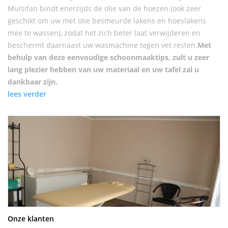
Mulsifan bindt enerzijds de olie van de hoezen (ook zeer
geschikt om uw met olie besmeurde lakens en hoeslakens
mee te wassen), zodat het zich beter laat verwijderen en
beschermt daarnaast uw wasmachine tegen vet resten.
Met
behulp van deze eenvoudige schoonmaaktips, zult u zeer
lang plezier hebben van uw materiaal en uw tafel zal u
dankbaar zijn.
lees verder
Onze klanten