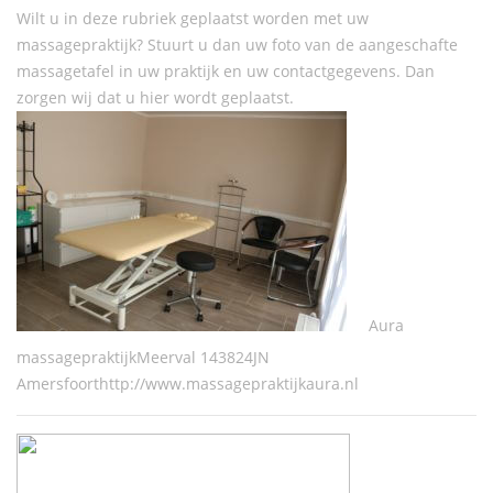
Wilt u in deze rubriek geplaatst worden met uw
massagepraktijk? Stuurt u dan uw foto van de aangeschafte
massagetafel in uw praktijk en uw contactgegevens. Dan
zorgen wij dat u hier wordt geplaatst.
Aura
massagepraktijkMeerval 143824JN
Amersfoorthttp://www.massagepraktijkaura.nl