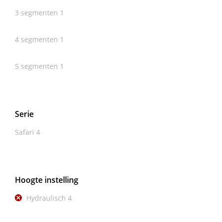
3 segmenten
1
4 segmenten
1
5 segmenten
1
Serie
Safari
4
Hoogte instelling
Hydraulisch
4