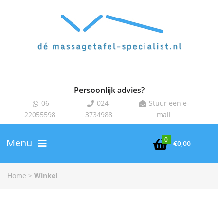
Persoonlijk advies?
06
024-
Stuur een e-



22055598
3734988
mail
0
Menu

€
0,00
Home
>
Winkel