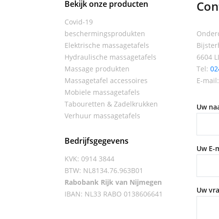
Con
Bekijk onze producten
Covid-19
beschermingsprodukten
Onderd
Elektrische massagetafels
Bijste
Hydraulische massagetafels
6604 L
Massage produkten
Tel:
02
Massagetafel accessoires
E-mail
Mobiele massagetafels
Tabouretten & Zadelkrukken
Uw naa
Verhuur massagetafels
Bedrijfsgegevens
Uw E-m
KVK: 0914 3844
BTW: NL8134.76.963B01
Rabobank Rijk van Nijmegen
Uw vra
IBAN: NL33 RABO 0138606641