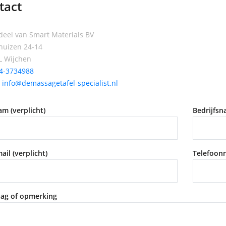
tact
eel van Smart Materials BV
rhuizen 24-14
L Wijchen
4-3734988
:
info@demassagetafel-specialist.nl
m (verplicht)
Bedrijfsn
ail (verplicht)
Telefoonn
ag of opmerking