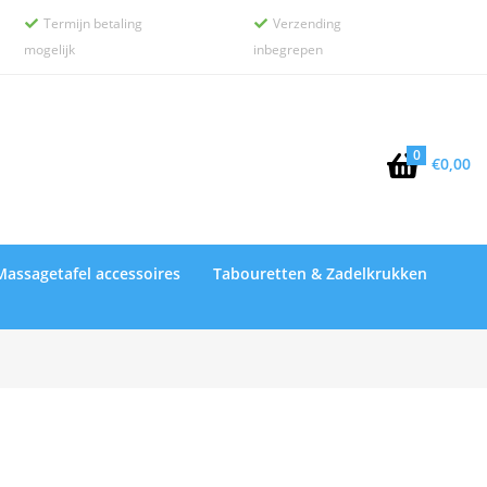
Termijn betaling
Verzending


mogelijk
inbegrepen
0

€
0,00
Massagetafel accessoires
Tabouretten & Zadelkrukken