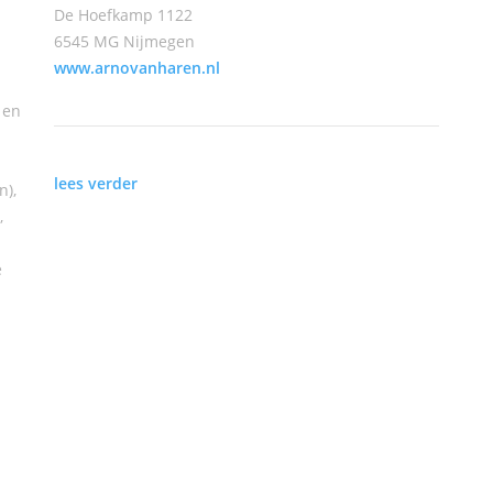
De Hoefkamp 1122
6545 MG Nijmegen
www.arnovanharen.nl
 en
lees verder
n),
,
e