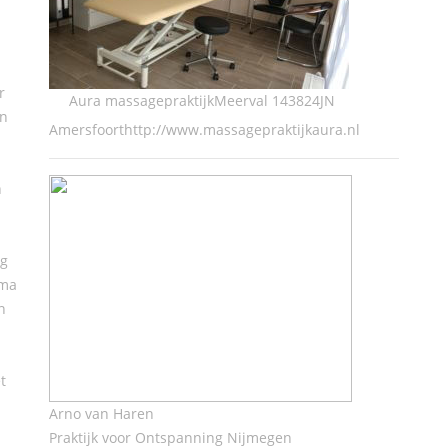
r
Aura massagepraktijkMeerval 143824JN
en
Amersfoorthttp://www.massagepraktijkaura.nl
n
ng
ima
n
t
Arno van Haren
Praktijk voor Ontspanning Nijmegen