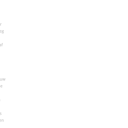
r
eg
af
 uw
ze
n
.
s
en