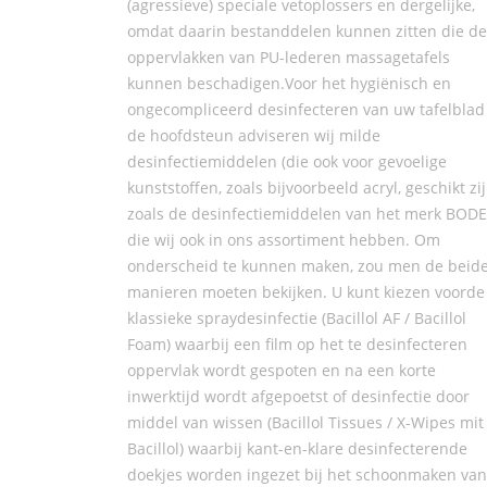
(agressieve) speciale vetoplossers en dergelijke,
omdat daarin bestanddelen kunnen zitten die de
oppervlakken van PU-lederen massagetafels
kunnen beschadigen.Voor het hygiënisch en
ongecompliceerd desinfecteren van uw tafelblad
de hoofdsteun adviseren wij milde
desinfectiemiddelen (die ook voor gevoelige
kunststoffen, zoals bijvoorbeeld acryl, geschikt zij
zoals de desinfectiemiddelen van het merk BODE
die wij ook in ons assortiment hebben. Om
onderscheid te kunnen maken, zou men de beid
manieren moeten bekijken. U kunt kiezen voorde
klassieke spraydesinfectie (Bacillol AF / Bacillol
Foam) waarbij een film op het te desinfecteren
oppervlak wordt gespoten en na een korte
inwerktijd wordt afgepoetst of desinfectie door
middel van wissen (Bacillol Tissues / X-Wipes mit
Bacillol) waarbij kant-en-klare desinfecterende
doekjes worden ingezet bij het schoonmaken van