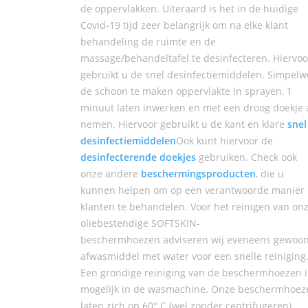
de oppervlakken. Uiteraard is het in de huidige
Covid-19 tijd zeer belangrijk om na elke klant
behandeling de ruimte en de
massage/behandeltafel te desinfecteren. Hiervoo
gebruikt u de snel desinfectiemiddelen. Simpelw
de schoon te maken oppervlakte in sprayen, 1
minuut laten inwerken en met een droog doekje 
nemen. Hiervoor gebruikt u de kant en klare
snel
desinfectiemiddelen
Ook kunt hiervoor de
desinfecterende doekjes
gebruiken. Check ook
onze andere
beschermingsproducten
, die u
kunnen helpen om op een verantwoorde manier
klanten te behandelen. Voor het reinigen van on
oliebestendige SOFTSKIN-
beschermhoezen adviseren wij eveneens gewoo
afwasmiddel met water voor een snelle reiniging
Een grondige reiniging van de beschermhoezen i
mogelijk in de wasmachine. Onze beschermhoez
laten zich op 60° C (wel zonder centrifugeren)