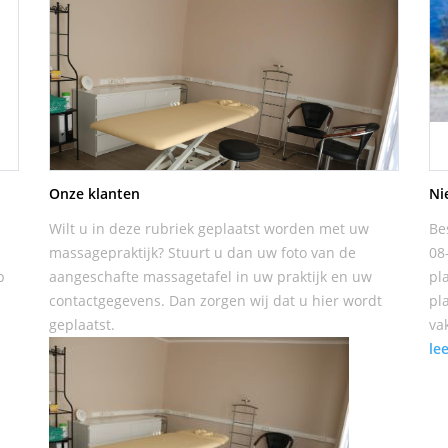
Onze klanten
Ni
Wilt u in deze rubriek geplaatst worden met uw
Be
massagepraktijk? Stuurt u dan uw foto van de
08
p
aangeschafte massagetafel in uw praktijk en uw
pl
contactgegevens. Dan zorgen wij dat u hier wordt
pl
geplaatst.
va
le