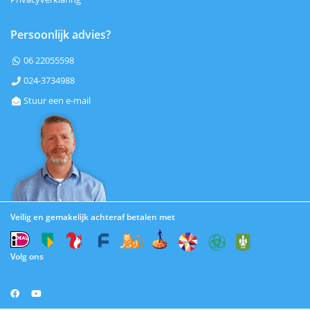
Persoonlijk advies?
06 22055598

024-3734988

Stuur een e-mail

Veilig en gemakelijk achteraf betalen met
Volg ons

