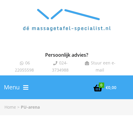
Persoonlijk advies?
06
024-
Stuur een e-



22055598
3734988
mail
0
Menu

€
0,00
Home
>
PU-arena