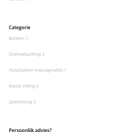
Categorie
Bolsters
1
Driehoekszitting
3
Hulpstukken massagetafels
1
Ronde zitting
3
Zadelzitting
3
Persoonlijk advies?