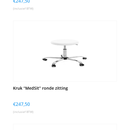
€
247,50
(inclusief BTW)
Kruk “MedSit” ronde zitting
€
247,50
(inclusief BTW)