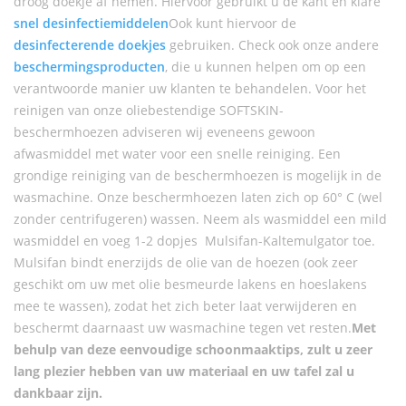
droog doekje af nemen. Hiervoor gebruikt u de kant en klare
snel desinfectiemiddelen
Ook kunt hiervoor de
desinfecterende doekjes
gebruiken. Check ook onze andere
beschermingsproducten
, die u kunnen helpen om op een
verantwoorde manier uw klanten te behandelen. Voor het
reinigen van onze oliebestendige SOFTSKIN-
beschermhoezen adviseren wij eveneens gewoon
afwasmiddel met water voor een snelle reiniging. Een
grondige reiniging van de beschermhoezen is mogelijk in de
wasmachine. Onze beschermhoezen laten zich op 60° C (wel
zonder centrifugeren) wassen. Neem als wasmiddel een mild
wasmiddel en voeg 1-2 dopjes Mulsifan-Kaltemulgator toe.
Mulsifan bindt enerzijds de olie van de hoezen (ook zeer
geschikt om uw met olie besmeurde lakens en hoeslakens
mee te wassen), zodat het zich beter laat verwijderen en
beschermt daarnaast uw wasmachine tegen vet resten.
Met
behulp van deze eenvoudige schoonmaaktips, zult u zeer
lang plezier hebben van uw materiaal en uw tafel zal u
dankbaar zijn.