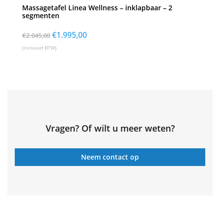
Massagetafel Linea Wellness – inklapbaar – 2
segmenten
Oorspronkelijke
€
1.995,00
Huidige
€
2.045,00
prijs
prijs
(inclusief BTW)
was:
is:
€2.045,00.
€1.995,00.
Vragen? Of wilt u meer weten?
Neem contact op