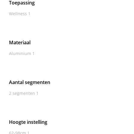
Toepassing
Wellness
1
Materiaal
Aluminium
1
Aantal segmenten
2 segmenten
1
Hoogte instelling
62-98cm
1