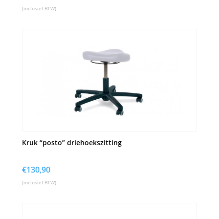
(inclusief BTW)
Kruk “posto” driehoekszitting
€
130,90
(inclusief BTW)