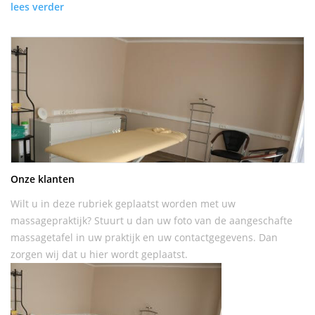
lees verder
Onze klanten
Wilt u in deze rubriek geplaatst worden met uw
massagepraktijk? Stuurt u dan uw foto van de aangeschafte
massagetafel in uw praktijk en uw contactgegevens. Dan
zorgen wij dat u hier wordt geplaatst.