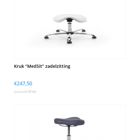
Kruk “MedSit” zadelzitting
€
247,50
(inclusief BTW)