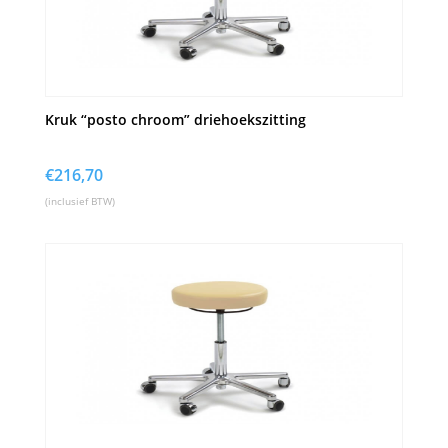
Kruk “posto chroom” driehoekszitting
€
216,70
(inclusief BTW)