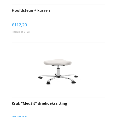
Hoofdsteun + kussen
€
112,20
(inclusief BTW)
Kruk “MedSit” driehoekszitting