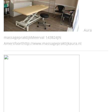
Aura
massagepraktijkMeerval 143824JN
Amersfoorthttp://www.massagepraktijkaura.nl