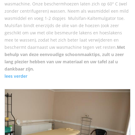
wasmachine. Onze beschermhoezen laten zich op 60° C (wel
zonder centrifugeren) wassen. Neem als wasmiddel een mild
wasmiddel en voeg 1-2 dopjes Mulsifan-Kaltemulgator toe.
Mulsifan bindt enerzijds de olie van de hoezen (ook zeer
geschikt om uw met olie besmeurde lakens en hoeslakens
mee te wassen), zodat het zich beter laat verwijderen en
beschermt daarnaast uw wasmachine tegen vet resten.
Met
behulp van deze eenvoudige schoonmaaktips, zult u zeer
lang plezier hebben van uw materiaal en uw tafel zal u
dankbaar zijn.
lees verder