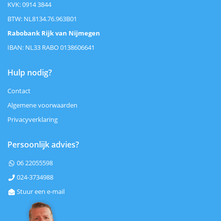
KVK: 0914 3844
BTW: NL8134.76.963B01
Rabobank Rijk van Nijmegen
IBAN: NL33 RABO 0138606641
Hulp nodig?
Contact
Algemene voorwaarden
Privacyverklaring
Persoonlijk advies?
06 22055598

024-3734988

Stuur een e-mail
