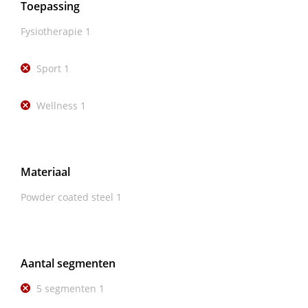
Toepassing
Fysiotherapie
1
Sport
1
Wellness
1
Materiaal
Powder coated steel
1
Aantal segmenten
5 segmenten
1