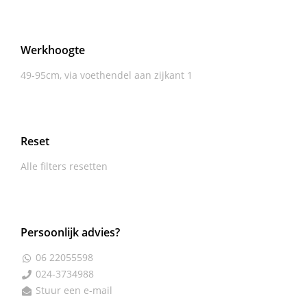
Werkhoogte
49-95cm, via voethendel aan zijkant
1
Reset
Alle filters resetten
Persoonlijk advies?
06 22055598

024-3734988

Stuur een e-mail
