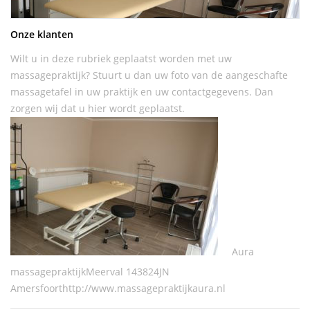
Onze klanten
Wilt u in deze rubriek geplaatst worden met uw
massagepraktijk? Stuurt u dan uw foto van de aangeschafte
massagetafel in uw praktijk en uw contactgegevens. Dan
zorgen wij dat u hier wordt geplaatst.
Aura
massagepraktijkMeerval 143824JN
Amersfoorthttp://www.massagepraktijkaura.nl