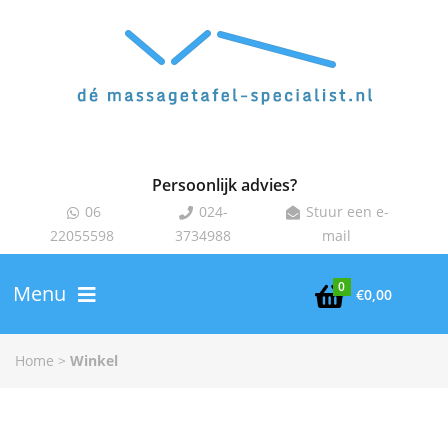
Persoonlijk advies?
06
024-
Stuur een e-



22055598
3734988
mail
0
Menu

€
0,00
Home
>
Winkel