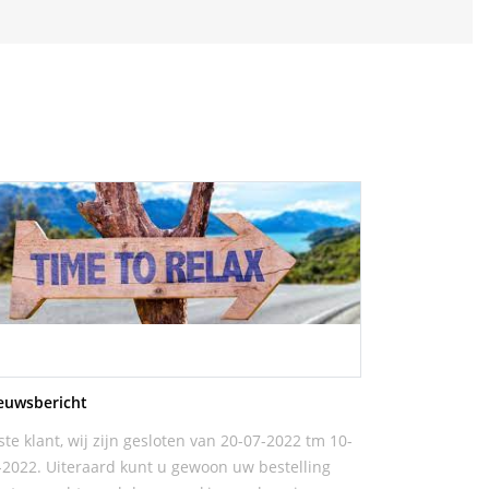
euwsbericht
ste klant, wij zijn gesloten van 20-07-2022 tm 10-
-2022. Uiteraard kunt u gewoon uw bestelling