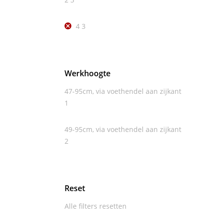
4
3
Werkhoogte
47-95cm, via voethendel aan zijkant
1
49-95cm, via voethendel aan zijkant
2
Reset
Alle filters resetten