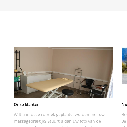
Onze klanten
Ni
Wilt u in deze rubriek geplaatst worden met uw
Be
massagepraktijk? Stuurt u dan uw foto van de
08