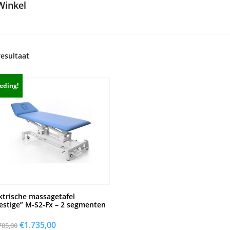
Winkel
resultaat
eding!
ktrische massagetafel
estige” M-S2-Fx – 2 segmenten
Oorspronkelijke
€
1.735,00
Huidige
785,00