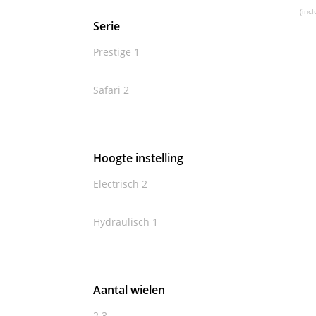
(incl
Serie
Prestige
1
Safari
2
Hoogte instelling
Electrisch
2
Hydraulisch
1
Aantal wielen
2
3