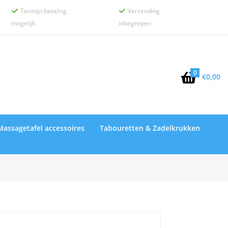
Termijn betaling
Verzending


mogelijk
inbegrepen
0

€
0,00
Massagetafel accessoires
Tabouretten & Zadelkrukken