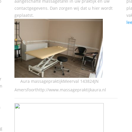
p
aangeschafte massagetafel in uw praktijk en uw
pl
contactgegevens. Dan zorgen wij dat u hier wordt
pl
geplaatst.
va
le
r
Aura massagepraktijkMeerval 143824JN
en
Amersfoorthttp://www.massagepraktijkaura.nl
n
ng