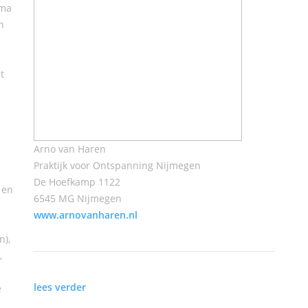
ima
n
t
Arno van Haren
Praktijk voor Ontspanning Nijmegen
De Hoefkamp 1122
 en
6545 MG Nijmegen
www.arnovanharen.nl
n),
,
lees verder
e