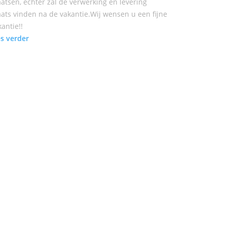
aatsen, echter zal de verwerking en levering
aats vinden na de vakantie.Wij wensen u een fijne
kantie!!
es verder