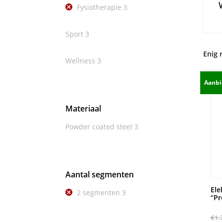
Fysiotherapie
3
Sport
3
Enig 
Wellness
3
Aanbi
Materiaal
Powder coated steel
3
Aantal segmenten
Ele
2 segmenten
3
“Pr
€
1.