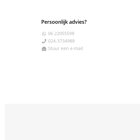
Persoonlijk advies?
06 22055598

024-3734988

Stuur een e-mail
