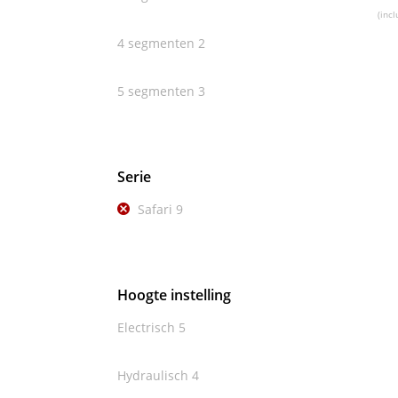
(incl
4 segmenten
2
5 segmenten
3
Serie
Safari
9
Hoogte instelling
Electrisch
5
Hydraulisch
4