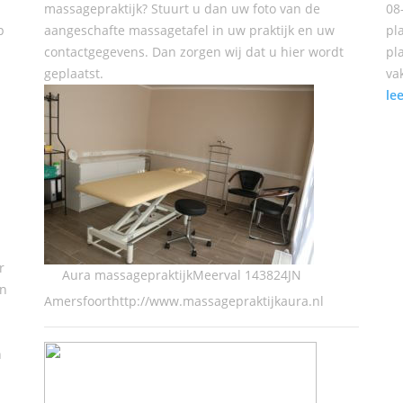
massagepraktijk? Stuurt u dan uw foto van de
08
p
aangeschafte massagetafel in uw praktijk en uw
pl
contactgegevens. Dan zorgen wij dat u hier wordt
pl
geplaatst.
va
le
r
Aura massagepraktijkMeerval 143824JN
en
Amersfoorthttp://www.massagepraktijkaura.nl
n