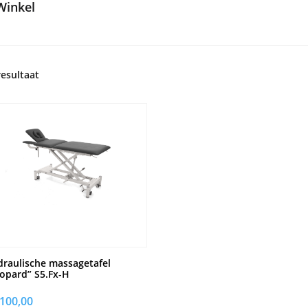
Winkel
resultaat
raulische massagetafel
opard” S5.Fx-H
.100,00