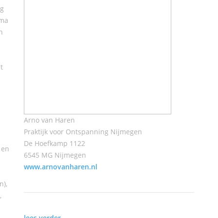
ng
ima
n
t
Arno van Haren
Praktijk voor Ontspanning Nijmegen
De Hoefkamp 1122
 en
6545 MG Nijmegen
www.arnovanharen.nl
n),
,
lees verder