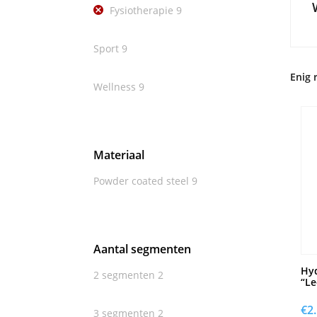
Fysiotherapie
9
Sport
9
Enig 
Wellness
9
Materiaal
Powder coated steel
9
Aantal segmenten
Hyd
2 segmenten
2
“Le
€
2
3 segmenten
2