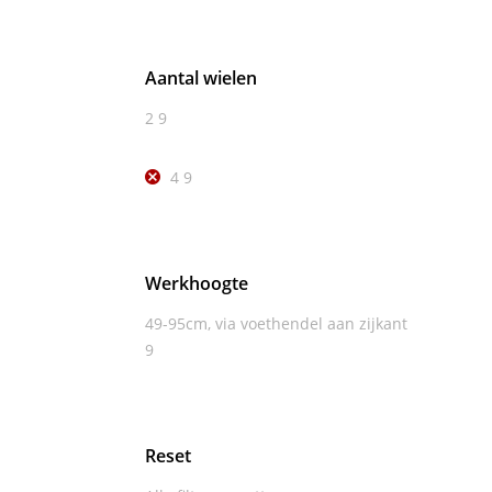
Aantal wielen
2
9
4
9
Werkhoogte
49-95cm, via voethendel aan zijkant
9
Reset