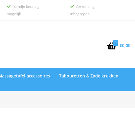
Termijn betaling
Verzending


mogelijk
inbegrepen
0

€
0,00
Massagetafel accessoires
Tabouretten & Zadelkrukken