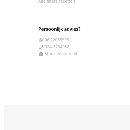
Alle filters resetten
Persoonlijk advies?
06 22055598

024-3734988

Stuur een e-mail
