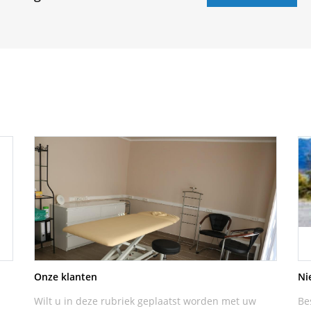
Onze klanten
Ni
Wilt u in deze rubriek geplaatst worden met uw
Be