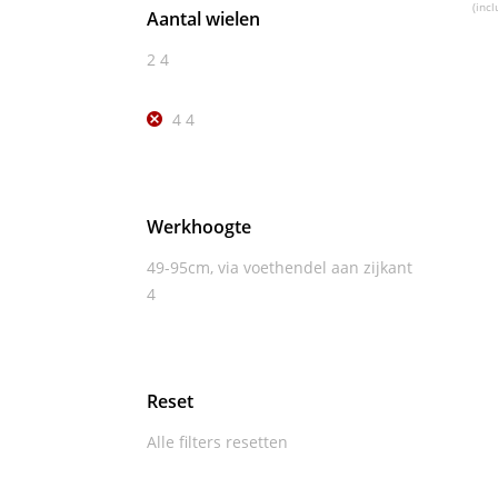
(incl
Aantal wielen
2
4
4
4
Werkhoogte
49-95cm, via voethendel aan zijkant
4
Reset
Alle filters resetten