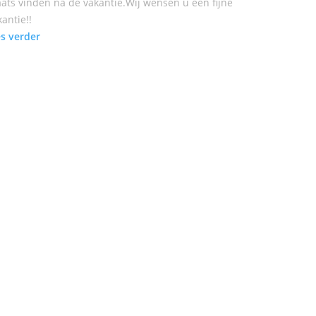
aats vinden na de vakantie.Wij wensen u een fijne
kantie!!
es verder