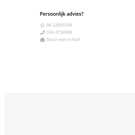
Persoonlijk advies?
06 22055598

024-3734988

Stuur een e-mail
