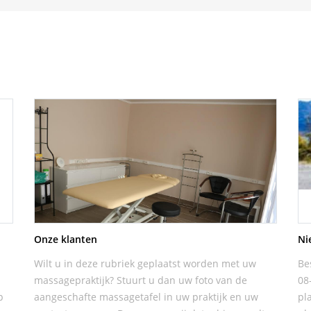
Onze klanten
Ni
Wilt u in deze rubriek geplaatst worden met uw
Be
massagepraktijk? Stuurt u dan uw foto van de
08
p
aangeschafte massagetafel in uw praktijk en uw
pl