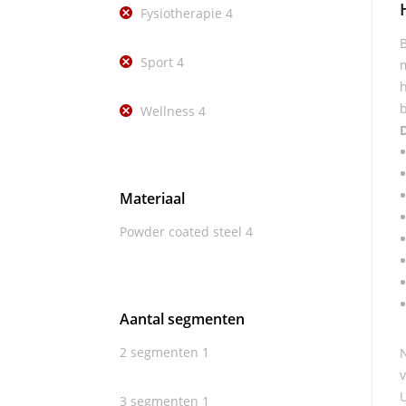
Fysiotherapie
4
B
Sport
4
m
h
b
Wellness
4
D
Materiaal
Powder coated steel
4
Aantal segmenten
2 segmenten
1
N
v
U
3 segmenten
1