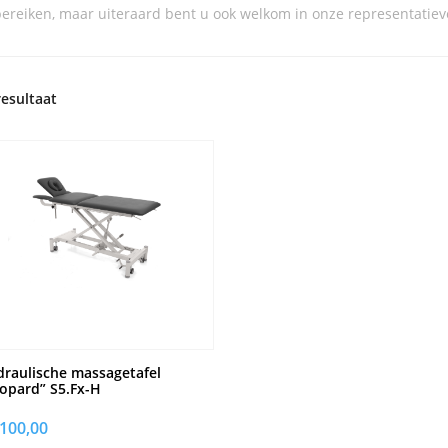
ereiken, maar uiteraard bent u ook welkom in onze representatie
resultaat
raulische massagetafel
opard” S5.Fx-H
.100,00