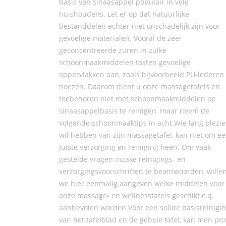
basis van sinaasappel populair in vele
huishoudens. Let er op dat natuurlijke
bestanddelen echter niet onschadelijk zijn voor
gevoelige materialen. Vooral de zeer
geconcentreerde zuren in zulke
schoonmaakmiddelen tasten gevoelige
oppervlakken aan, zoals bijvoorbeeld PU-lederen
hoezen. Daarom dient u onze massagetafels en
toebehoren niet met schoonmaakmiddelen op
sinaasappelbasis te reinigen, maar neem de
volgende schoonmaaktips in acht.Wie lang plezie
wil hebben van zijn massagetafel, kan niet om e
juiste verzorging en reiniging heen. Om vaak
gestelde vragen inzake reinigings- en
verzorgingsvoorschriften te beantwoorden, wille
we hier eenmalig aangeven welke middelen voor
onze massage- en wellnesstafels geschikt c.q.
aanbevolen worden.Voor een solide basisreinigi
van het tafelblad en de gehele tafel, kan men pr