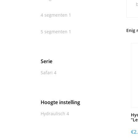
b
4 segmenten
1
Enig 
5 segmenten
1
Serie
Safari
4
Hoogte instelling
Hydraulisch
4
Hyd
“Le
€
2