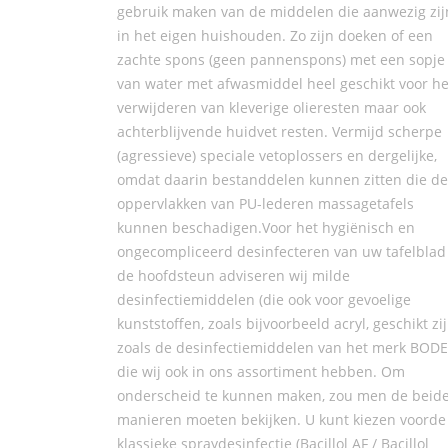
gebruik maken van de middelen die aanwezig zij
in het eigen huishouden. Zo zijn doeken of een
zachte spons (geen pannenspons) met een sopje
van water met afwasmiddel heel geschikt voor he
verwijderen van kleverige olieresten maar ook
achterblijvende huidvet resten. Vermijd scherpe
(agressieve) speciale vetoplossers en dergelijke,
omdat daarin bestanddelen kunnen zitten die de
oppervlakken van PU-lederen massagetafels
kunnen beschadigen.Voor het hygiënisch en
ongecompliceerd desinfecteren van uw tafelblad
de hoofdsteun adviseren wij milde
desinfectiemiddelen (die ook voor gevoelige
kunststoffen, zoals bijvoorbeeld acryl, geschikt zij
zoals de desinfectiemiddelen van het merk BODE
die wij ook in ons assortiment hebben. Om
onderscheid te kunnen maken, zou men de beid
manieren moeten bekijken. U kunt kiezen voorde
klassieke spraydesinfectie (Bacillol AF / Bacillol