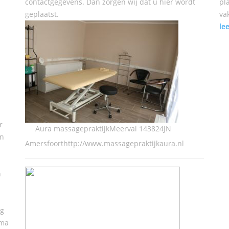
contactgegevens. Dan zorgen wij dat u hier wordt
pl
geplaatst.
va
le
r
Aura massagepraktijkMeerval 143824JN
en
Amersfoorthttp://www.massagepraktijkaura.nl
n
ng
ima