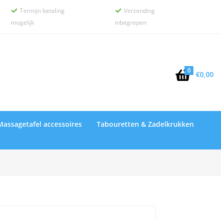
Termijn betaling
Verzending


mogelijk
inbegrepen
0

€
0,00
Massagetafel accessoires
Tabouretten & Zadelkrukken