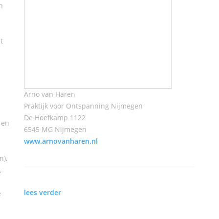
n
t
Arno van Haren
Praktijk voor Ontspanning Nijmegen
De Hoefkamp 1122
 en
6545 MG Nijmegen
www.arnovanharen.nl
n),
,
lees verder
e