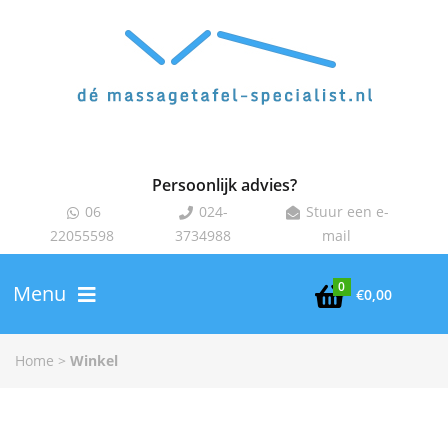
Persoonlijk advies?
06
024-
Stuur een e-



22055598
3734988
mail
0
Menu

€
0,00
Home
>
Winkel