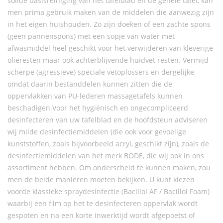
solide basisreiniging van het tafelblad en de gehele tafel, kan
men prima gebruik maken van de middelen die aanwezig zijn
in het eigen huishouden. Zo zijn doeken of een zachte spons
(geen pannenspons) met een sopje van water met
afwasmiddel heel geschikt voor het verwijderen van kleverige
olieresten maar ook achterblijvende huidvet resten. Vermijd
scherpe (agressieve) speciale vetoplossers en dergelijke,
omdat daarin bestanddelen kunnen zitten die de
oppervlakken van PU-lederen massagetafels kunnen
beschadigen.Voor het hygiënisch en ongecompliceerd
desinfecteren van uw tafelblad en de hoofdsteun adviseren
wij milde desinfectiemiddelen (die ook voor gevoelige
kunststoffen, zoals bijvoorbeeld acryl, geschikt zijn), zoals de
desinfectiemiddelen van het merk BODE, die wij ook in ons
assortiment hebben. Om onderscheid te kunnen maken, zou
men de beide manieren moeten bekijken. U kunt kiezen
voorde klassieke spraydesinfectie (Bacillol AF / Bacillol Foam)
waarbij een film op het te desinfecteren oppervlak wordt
gespoten en na een korte inwerktijd wordt afgepoetst of