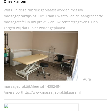
Onze klanten
Wilt u in deze rubriek geplaatst worden met uw
massagepraktijk? Stuurt u dan uw foto van de aangeschafte
massagetafel in uw praktijk en uw contactgegevens. Dan
zorgen wij dat u hier wordt geplaatst.
Aura
massagepraktijkMeerval 143824JN
Amersfoorthttp://www.massagepraktijkaura.nl