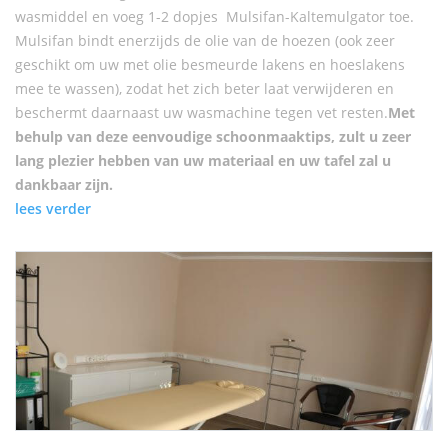
wasmiddel en voeg 1-2 dopjes Mulsifan-Kaltemulgator toe.
Mulsifan bindt enerzijds de olie van de hoezen (ook zeer
geschikt om uw met olie besmeurde lakens en hoeslakens
mee te wassen), zodat het zich beter laat verwijderen en
beschermt daarnaast uw wasmachine tegen vet resten.
Met
behulp van deze eenvoudige schoonmaaktips, zult u zeer
lang plezier hebben van uw materiaal en uw tafel zal u
dankbaar zijn.
lees verder