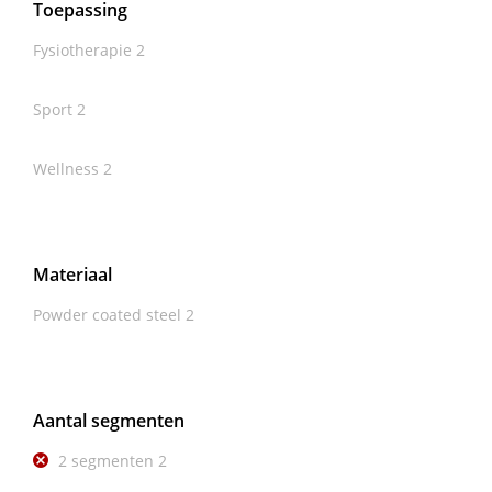
Toepassing
Fysiotherapie
2
Sport
2
Wellness
2
Materiaal
Powder coated steel
2
Aantal segmenten
2 segmenten
2