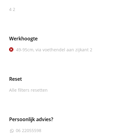
4
2
Werkhoogte
49-95cm, via voethendel aan zijkant
2
Reset
Alle filters resetten
Persoonlijk advies?
06 22055598
