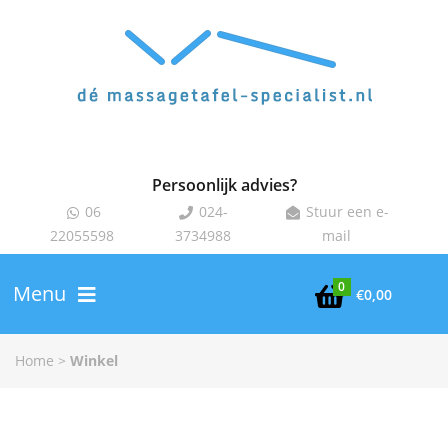
Persoonlijk advies?
06
024-
Stuur een e-



22055598
3734988
mail
0
Menu

€
0,00
Home
>
Winkel