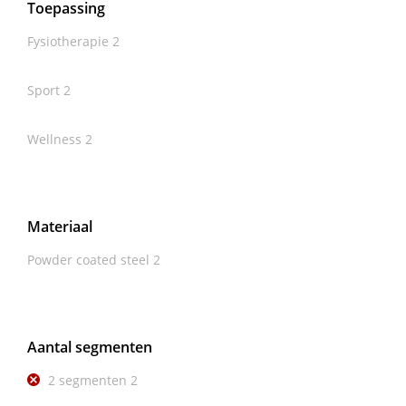
Toepassing
Fysiotherapie
2
Sport
2
Wellness
2
Materiaal
Powder coated steel
2
Aantal segmenten
2 segmenten
2