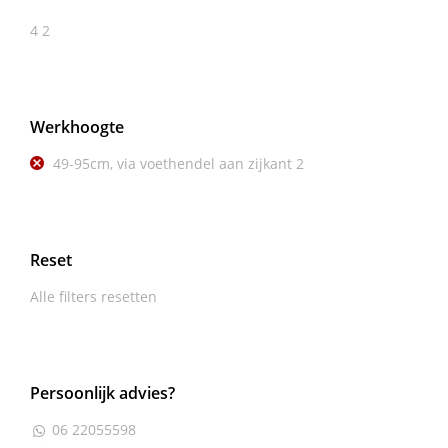
4
2
Werkhoogte
49-95cm, via voethendel aan zijkant
2
Reset
Alle filters resetten
Persoonlijk advies?
06 22055598
