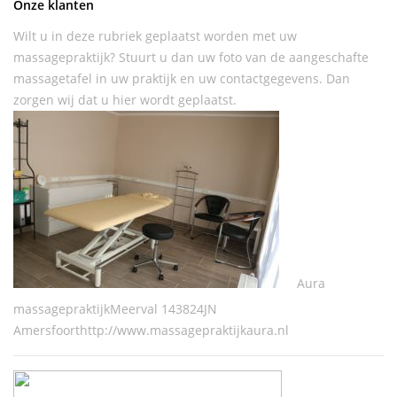
Onze klanten
Wilt u in deze rubriek geplaatst worden met uw
massagepraktijk? Stuurt u dan uw foto van de aangeschafte
massagetafel in uw praktijk en uw contactgegevens. Dan
zorgen wij dat u hier wordt geplaatst.
Aura
massagepraktijkMeerval 143824JN
Amersfoorthttp://www.massagepraktijkaura.nl