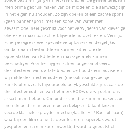
solide basisreiniging van het tafelblad en de gehele tafel, kan
men prima gebruik maken van de middelen die aanwezig zijn
in het eigen huishouden. Zo zijn doeken of een zachte spons
(geen pannenspons) met een sopje van water met
afwasmiddel heel geschikt voor het verwijderen van kleverige
olieresten maar ook achterblijvende huidvet resten. Vermijd
scherpe (agressieve) speciale vetoplossers en dergelijke,
omdat daarin bestanddelen kunnen zitten die de
oppervlakken van PU-lederen massagetafels kunnen
beschadigen.Voor het hygiënisch en ongecompliceerd
desinfecteren van uw tafelblad en de hoofdsteun adviseren
wij milde desinfectiemiddelen (die ook voor gevoelige
kunststoffen, zoals bijvoorbeeld acryl, geschikt zijn), zoals de
desinfectiemiddelen van het merk BODE, die wij ook in ons
assortiment hebben. Om onderscheid te kunnen maken, zou
men de beide manieren moeten bekijken. U kunt kiezen
voorde klassieke spraydesinfectie (Bacillol AF / Bacillol Foam)
waarbij een film op het te desinfecteren oppervlak wordt
gespoten en na een korte inwerktijd wordt afgepoetst of