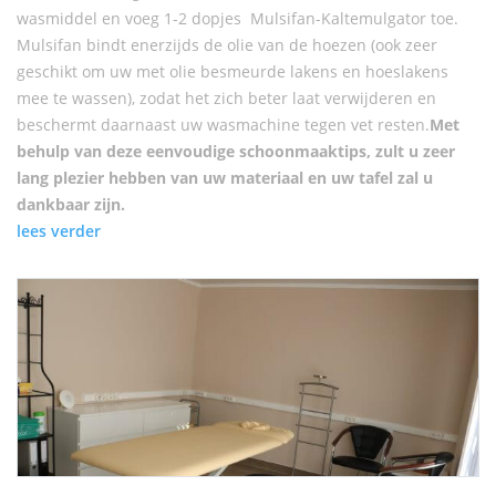
wasmiddel en voeg 1-2 dopjes Mulsifan-Kaltemulgator toe.
Mulsifan bindt enerzijds de olie van de hoezen (ook zeer
geschikt om uw met olie besmeurde lakens en hoeslakens
mee te wassen), zodat het zich beter laat verwijderen en
beschermt daarnaast uw wasmachine tegen vet resten.
Met
behulp van deze eenvoudige schoonmaaktips, zult u zeer
lang plezier hebben van uw materiaal en uw tafel zal u
dankbaar zijn.
lees verder