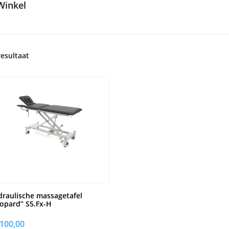
Winkel
resultaat
raulische massagetafel
opard” S5.Fx-H
.100,00