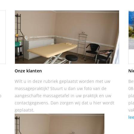
Onze klanten
Ni
Wilt u in deze rubriek geplaatst worden met uw
Be
massagepraktijk? Stuurt u dan uw foto van de
08
p
aangeschafte massagetafel in uw praktijk en uw
pl
contactgegevens. Dan zorgen wij dat u hier wordt
pl
geplaatst.
va
le