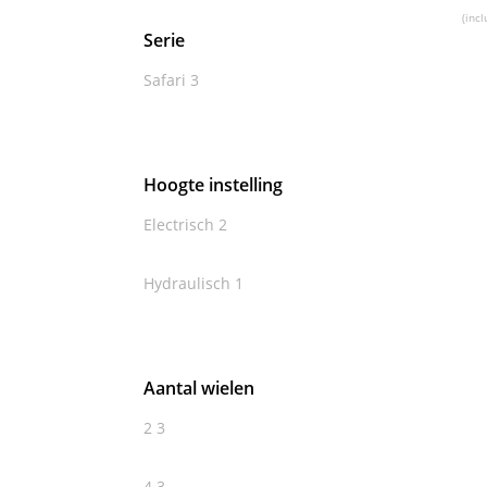
(incl
Serie
Safari
3
Hoogte instelling
Electrisch
2
Hydraulisch
1
Aantal wielen
2
3
4
3