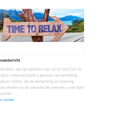
euwsbericht
ste klant, wij zijn gesloten van 20-07-2022 tm 10-
-2022. Uiteraard kunt u gewoon uw bestelling
aatsen, echter zal de verwerking en levering
aats vinden na de vakantie.Wij wensen u een fijne
kantie!!
es verder