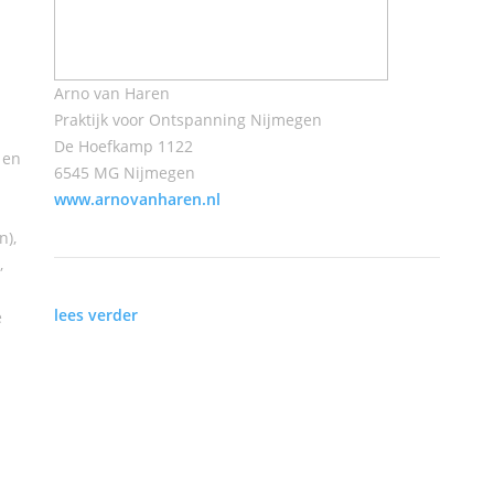
Arno van Haren
Praktijk voor Ontspanning Nijmegen
De Hoefkamp 1122
 en
6545 MG Nijmegen
www.arnovanharen.nl
n),
,
lees verder
e