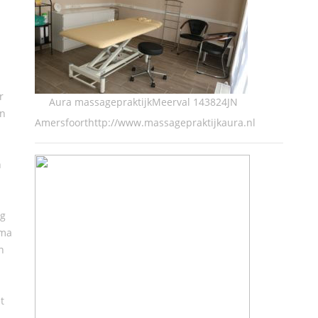
r
Aura massagepraktijkMeerval 143824JN
en
Amersfoorthttp://www.massagepraktijkaura.nl
n
ng
ima
n
t