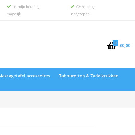
Termijn betaling
Verzending


mogelijk
inbegrepen
0

€
0,00
Massagetafel accessoires
Tabouretten & Zadelkrukken