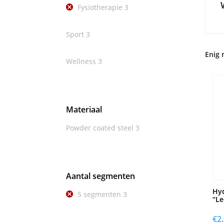
Fysiotherapie
3
Sport
3
Enig 
Wellness
3
Materiaal
Powder coated steel
3
Aantal segmenten
Hyd
5 segmenten
3
“Le
€
2