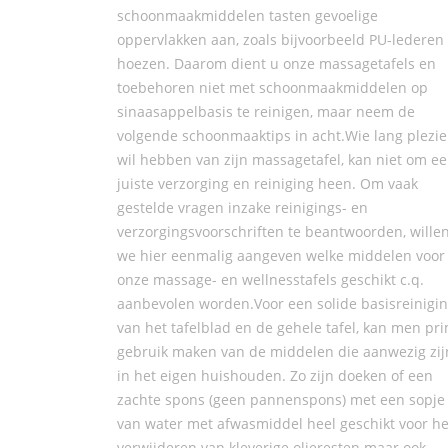
schoonmaakmiddelen tasten gevoelige
oppervlakken aan, zoals bijvoorbeeld PU-lederen
hoezen. Daarom dient u onze massagetafels en
toebehoren niet met schoonmaakmiddelen op
sinaasappelbasis te reinigen, maar neem de
volgende schoonmaaktips in acht.Wie lang plezie
wil hebben van zijn massagetafel, kan niet om e
juiste verzorging en reiniging heen. Om vaak
gestelde vragen inzake reinigings- en
verzorgingsvoorschriften te beantwoorden, wille
we hier eenmalig aangeven welke middelen voor
onze massage- en wellnesstafels geschikt c.q.
aanbevolen worden.Voor een solide basisreinigi
van het tafelblad en de gehele tafel, kan men pr
gebruik maken van de middelen die aanwezig zij
in het eigen huishouden. Zo zijn doeken of een
zachte spons (geen pannenspons) met een sopje
van water met afwasmiddel heel geschikt voor he
verwijderen van kleverige olieresten maar ook