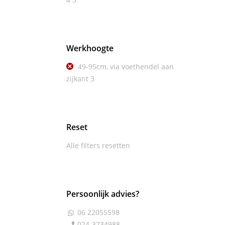
Werkhoogte
49-95cm, via voethendel aan
zijkant
3
Reset
Alle filters resetten
Persoonlijk advies?
06 22055598

024-3734988