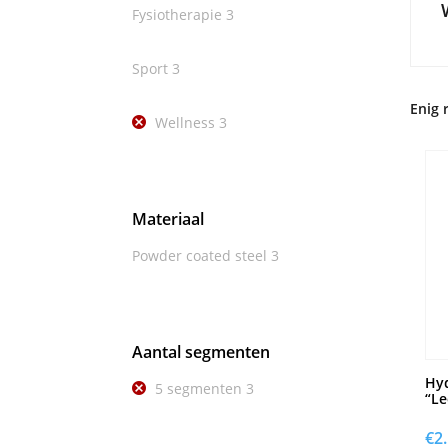
Fysiotherapie
3
Sport
3
Enig 
Wellness
3
Materiaal
Powder coated steel
3
Aantal segmenten
Hyd
5 segmenten
3
“Le
€
2