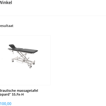
Winkel
resultaat
raulische massagetafel
opard” S5.Fx-H
.100,00