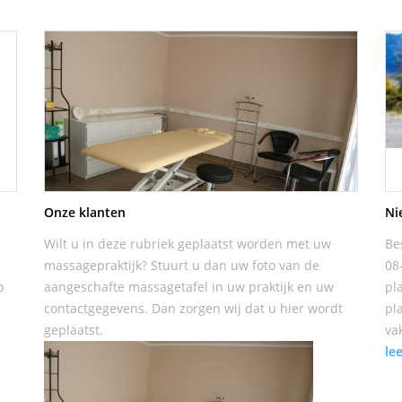
Onze klanten
Ni
Wilt u in deze rubriek geplaatst worden met uw
Be
massagepraktijk? Stuurt u dan uw foto van de
08
p
aangeschafte massagetafel in uw praktijk en uw
pl
contactgegevens. Dan zorgen wij dat u hier wordt
pl
geplaatst.
va
le