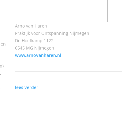
Arno van Haren
Praktijk voor Ontspanning Nijmegen
De Hoefkamp 1122
 en
6545 MG Nijmegen
www.arnovanharen.nl
n),
,
lees verder
e