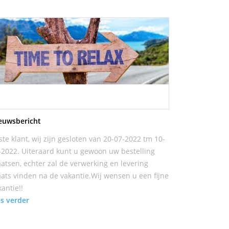
euwsbericht
ste klant, wij zijn gesloten van 20-07-2022 tm 10-
-2022. Uiteraard kunt u gewoon uw bestelling
aatsen, echter zal de verwerking en levering
aats vinden na de vakantie.Wij wensen u een fijne
kantie!!
es verder