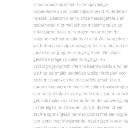
schoonmaakmiddelen tasten gevoelige
oppervlakken aan, zoals bijvoorbeeld PU-lederen
hoezen. Daarom dient u onze massagetafels en
toebehoren niet met schoonmaakmiddelen op
sinaasappelbasis te reinigen, maar neem de
volgende schoonmaaktips in acht.Wie lang plezie
wil hebben van zijn massagetafel, kan niet om e
juiste verzorging en reiniging heen. Om vaak
gestelde vragen inzake reinigings- en
verzorgingsvoorschriften te beantwoorden, wille
we hier eenmalig aangeven welke middelen voor
onze massage- en wellnesstafels geschikt c.q.
aanbevolen worden.Voor een solide basisreinigi
van het tafelblad en de gehele tafel, kan men pr
gebruik maken van de middelen die aanwezig zij
in het eigen huishouden. Zo zijn doeken of een
zachte spons (geen pannenspons) met een sopje
van water met afwasmiddel heel geschikt voor he
verwijderen van kleverige olieresten maar ook