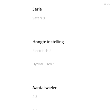
(incl
Serie
Safari
3
Hoogte instelling
Electrisch
2
Hydraulisch
1
Aantal wielen
2
3
4
3