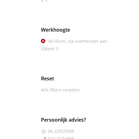
Werkhoogte
49-95cm, via voethendel aan
zijkant
3
Reset
Alle filters resetten
Persoonlijk advies?
06 22055598

024-3734988