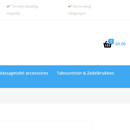
Termijn betaling
Verzending


mogelijk
inbegrepen
0

€
0,00
Massagetafel accessoires
Tabouretten & Zadelkrukken