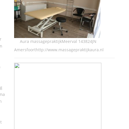
r
Aura massagepraktijkMeerval 143824JN
en
Amersfoorthttp://www.massagepraktijkaura.nl
n
ng
ima
n
t