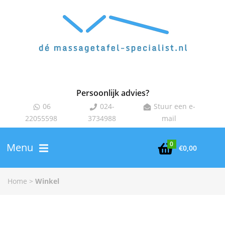
Persoonlijk advies?
06
024-
Stuur een e-
22055598
3734988
mail
0
Menu
€
0,00
Home
>
Winkel