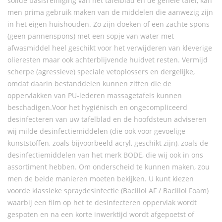
solide basisreiniging van het tafelblad en de gehele tafel, kan
men prima gebruik maken van de middelen die aanwezig zijn
in het eigen huishouden. Zo zijn doeken of een zachte spons
(geen pannenspons) met een sopje van water met
afwasmiddel heel geschikt voor het verwijderen van kleverige
olieresten maar ook achterblijvende huidvet resten. Vermijd
scherpe (agressieve) speciale vetoplossers en dergelijke,
omdat daarin bestanddelen kunnen zitten die de
oppervlakken van PU-lederen massagetafels kunnen
beschadigen.Voor het hygiënisch en ongecompliceerd
desinfecteren van uw tafelblad en de hoofdsteun adviseren
wij milde desinfectiemiddelen (die ook voor gevoelige
kunststoffen, zoals bijvoorbeeld acryl, geschikt zijn), zoals de
desinfectiemiddelen van het merk BODE, die wij ook in ons
assortiment hebben. Om onderscheid te kunnen maken, zou
men de beide manieren moeten bekijken. U kunt kiezen
voorde klassieke spraydesinfectie (Bacillol AF / Bacillol Foam)
waarbij een film op het te desinfecteren oppervlak wordt
gespoten en na een korte inwerktijd wordt afgepoetst of