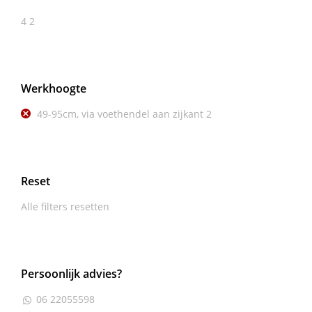
4
2
Werkhoogte
49-95cm, via voethendel aan zijkant
2
Reset
Alle filters resetten
Persoonlijk advies?
06 22055598
