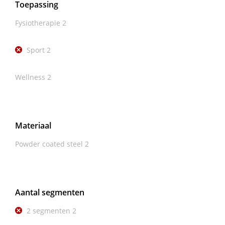
Toepassing
Fysiotherapie
2
Sport
2
Wellness
2
Materiaal
Powder coated steel
2
Aantal segmenten
2 segmenten
2