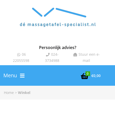
Persoonlijk advies?
06
024-
Stuur een e-



22055598
3734988
mail
0
Menu

€
0,00
Home
>
Winkel