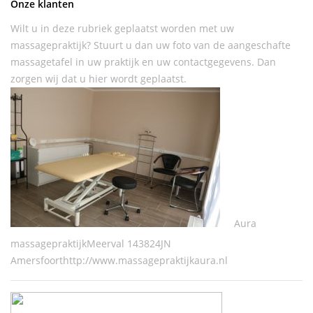
Onze klanten
Wilt u in deze rubriek geplaatst worden met uw
massagepraktijk? Stuurt u dan uw foto van de aangeschafte
massagetafel in uw praktijk en uw contactgegevens. Dan
zorgen wij dat u hier wordt geplaatst.
Aura
massagepraktijkMeerval 143824JN
Amersfoorthttp://www.massagepraktijkaura.nl