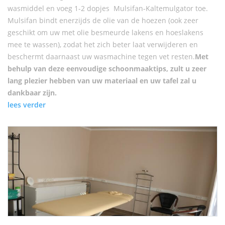
wasmiddel en voeg 1-2 dopjes Mulsifan-Kaltemulgator toe.
Mulsifan bindt enerzijds de olie van de hoezen (ook zeer
geschikt om uw met olie besmeurde lakens en hoeslakens
mee te wassen), zodat het zich beter laat verwijderen en
beschermt daarnaast uw wasmachine tegen vet resten.
Met
behulp van deze eenvoudige schoonmaaktips, zult u zeer
lang plezier hebben van uw materiaal en uw tafel zal u
dankbaar zijn.
lees verder