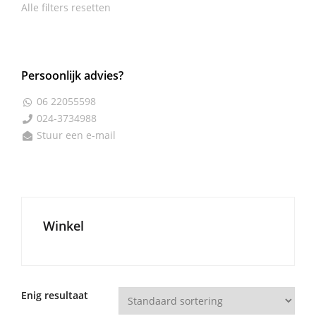
Alle filters resetten
Persoonlijk advies?
06 22055598

024-3734988

Stuur een e-mail

Winkel
Enig resultaat