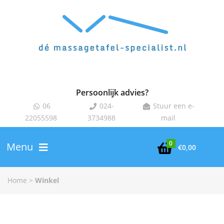
Persoonlijk advies?
06
024-
Stuur een e-



22055598
3734988
mail
0
Menu

€
0,00
Home
>
Winkel