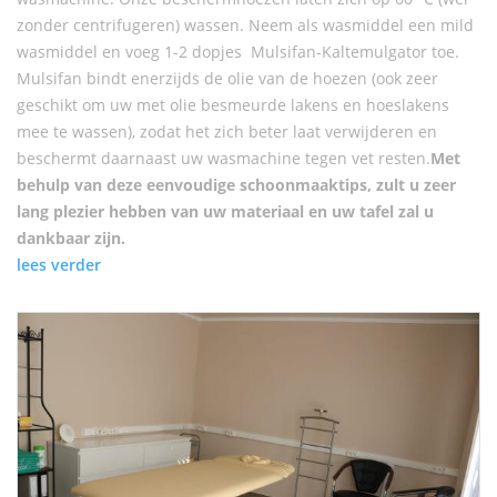
zonder centrifugeren) wassen. Neem als wasmiddel een mild
wasmiddel en voeg 1-2 dopjes Mulsifan-Kaltemulgator toe.
Mulsifan bindt enerzijds de olie van de hoezen (ook zeer
geschikt om uw met olie besmeurde lakens en hoeslakens
mee te wassen), zodat het zich beter laat verwijderen en
beschermt daarnaast uw wasmachine tegen vet resten.
Met
behulp van deze eenvoudige schoonmaaktips, zult u zeer
lang plezier hebben van uw materiaal en uw tafel zal u
dankbaar zijn.
lees verder