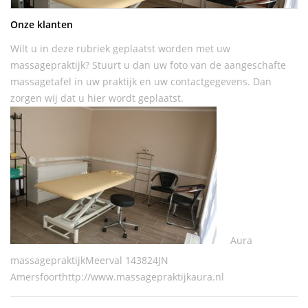
Onze klanten
Wilt u in deze rubriek geplaatst worden met uw
massagepraktijk? Stuurt u dan uw foto van de aangeschafte
massagetafel in uw praktijk en uw contactgegevens. Dan
zorgen wij dat u hier wordt geplaatst.
Aura
massagepraktijkMeerval 143824JN
Amersfoorthttp://www.massagepraktijkaura.nl