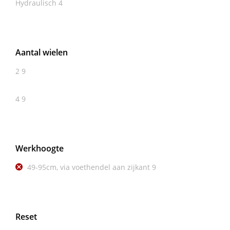
Hydraulisch
4
Aantal wielen
2
9
4
9
Werkhoogte
49-95cm, via voethendel aan zijkant
9
Reset