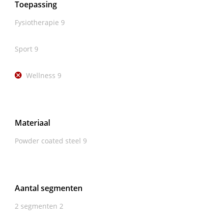
Toepassing
Fysiotherapie
9
Sport
9
Wellness
9
Materiaal
Powder coated steel
9
Aantal segmenten
2 segmenten
2