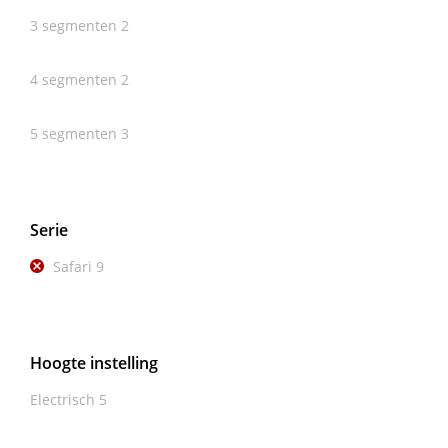
3 segmenten
2
4 segmenten
2
5 segmenten
3
Serie
Safari
9
Hoogte instelling
Electrisch
5