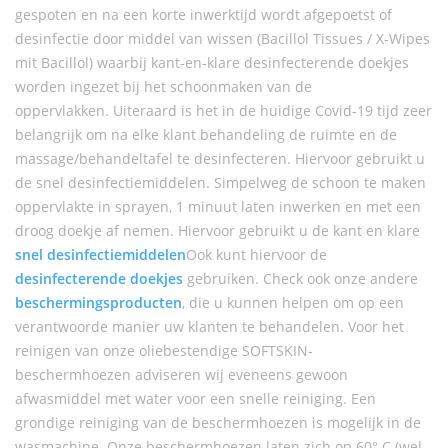
gespoten en na een korte inwerktijd wordt afgepoetst of
desinfectie door middel van wissen (Bacillol Tissues / X-Wipes
mit Bacillol) waarbij kant-en-klare desinfecterende doekjes
worden ingezet bij het schoonmaken van de
oppervlakken. Uiteraard is het in de huidige Covid-19 tijd zeer
belangrijk om na elke klant behandeling de ruimte en de
massage/behandeltafel te desinfecteren. Hiervoor gebruikt u
de snel desinfectiemiddelen. Simpelweg de schoon te maken
oppervlakte in sprayen, 1 minuut laten inwerken en met een
droog doekje af nemen. Hiervoor gebruikt u de kant en klare
snel desinfectiemiddelen
Ook kunt hiervoor de
desinfecterende doekjes
gebruiken. Check ook onze andere
beschermingsproducten
, die u kunnen helpen om op een
verantwoorde manier uw klanten te behandelen. Voor het
reinigen van onze oliebestendige SOFTSKIN-
beschermhoezen adviseren wij eveneens gewoon
afwasmiddel met water voor een snelle reiniging. Een
grondige reiniging van de beschermhoezen is mogelijk in de
wasmachine. Onze beschermhoezen laten zich op 60° C (wel