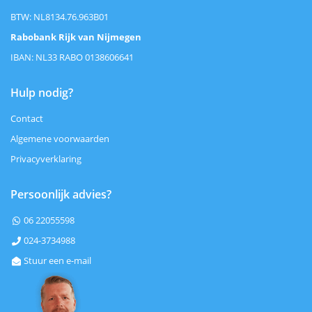
BTW: NL8134.76.963B01
Rabobank Rijk van Nijmegen
IBAN: NL33 RABO 0138606641
Hulp nodig?
Contact
Algemene voorwaarden
Privacyverklaring
Persoonlijk advies?
06 22055598

024-3734988

Stuur een e-mail
