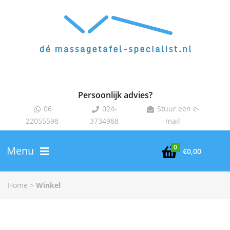
Persoonlijk advies?
06
024-
Stuur een e-



22055598
3734988
mail
0
Menu

€
0,00
Home
>
Winkel