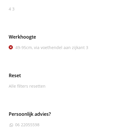
4
3
Werkhoogte
49-95cm, via voethendel aan zijkant
3
Reset
Alle filters resetten
Persoonlijk advies?
06 22055598
