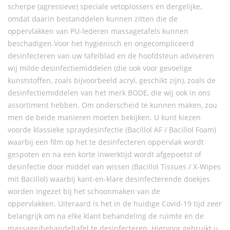
scherpe (agressieve) speciale vetoplossers en dergelijke,
omdat daarin bestanddelen kunnen zitten die de
oppervlakken van PU-lederen massagetafels kunnen
beschadigen.Voor het hygiënisch en ongecompliceerd
desinfecteren van uw tafelblad en de hoofdsteun adviseren
wij milde desinfectiemiddelen (die ook voor gevoelige
kunststoffen, zoals bijvoorbeeld acryl, geschikt zijn), zoals de
desinfectiemiddelen van het merk BODE, die wij ook in ons
assortiment hebben. Om onderscheid te kunnen maken, zou
men de beide manieren moeten bekijken. U kunt kiezen
voorde klassieke spraydesinfectie (Bacillol AF / Bacillol Foam)
waarbij een film op het te desinfecteren oppervlak wordt
gespoten en na een korte inwerktijd wordt afgepoetst of
desinfectie door middel van wissen (Bacillol Tissues / X-Wipes
mit Bacillol) waarbij kant-en-klare desinfecterende doekjes
worden ingezet bij het schoonmaken van de
oppervlakken. Uiteraard is het in de huidige Covid-19 tijd zeer
belangrijk om na elke klant behandeling de ruimte en de
massage/behandeltafel te desinfecteren. Hiervoor gebruikt u