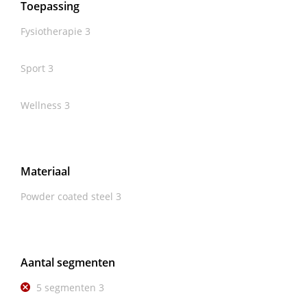
Toepassing
Fysiotherapie
3
Sport
3
Wellness
3
Materiaal
Powder coated steel
3
Aantal segmenten
5 segmenten
3