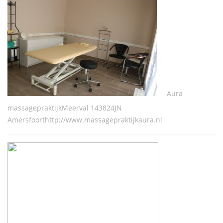
Aura
massagepraktijkMeerval 143824JN
Amersfoorthttp://www.massagepraktijkaura.nl