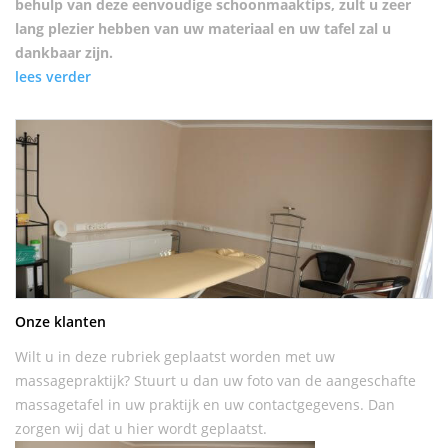
behulp van deze eenvoudige schoonmaaktips, zult u zeer
lang plezier hebben van uw materiaal en uw tafel zal u
dankbaar zijn.
lees verder
Onze klanten
Wilt u in deze rubriek geplaatst worden met uw
massagepraktijk? Stuurt u dan uw foto van de aangeschafte
massagetafel in uw praktijk en uw contactgegevens. Dan
zorgen wij dat u hier wordt geplaatst.