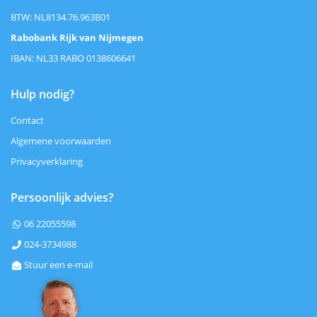
BTW: NL8134.76.963B01
Rabobank Rijk van Nijmegen
IBAN: NL33 RABO 0138606641
Hulp nodig?
Contact
Algemene voorwaarden
Privacyverklaring
Persoonlijk advies?
06 22055598

024-3734988

Stuur een e-mail
