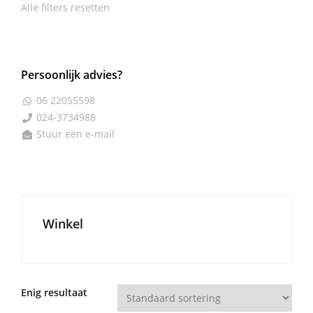
Alle filters resetten
Persoonlijk advies?
06 22055598

024-3734988

Stuur een e-mail

Winkel
Enig resultaat