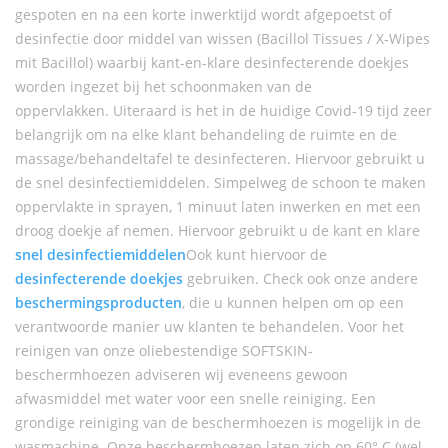
gespoten en na een korte inwerktijd wordt afgepoetst of
desinfectie door middel van wissen (Bacillol Tissues / X-Wipes
mit Bacillol) waarbij kant-en-klare desinfecterende doekjes
worden ingezet bij het schoonmaken van de
oppervlakken. Uiteraard is het in de huidige Covid-19 tijd zeer
belangrijk om na elke klant behandeling de ruimte en de
massage/behandeltafel te desinfecteren. Hiervoor gebruikt u
de snel desinfectiemiddelen. Simpelweg de schoon te maken
oppervlakte in sprayen, 1 minuut laten inwerken en met een
droog doekje af nemen. Hiervoor gebruikt u de kant en klare
snel desinfectiemiddelen
Ook kunt hiervoor de
desinfecterende doekjes
gebruiken. Check ook onze andere
beschermingsproducten
, die u kunnen helpen om op een
verantwoorde manier uw klanten te behandelen. Voor het
reinigen van onze oliebestendige SOFTSKIN-
beschermhoezen adviseren wij eveneens gewoon
afwasmiddel met water voor een snelle reiniging. Een
grondige reiniging van de beschermhoezen is mogelijk in de
wasmachine. Onze beschermhoezen laten zich op 60° C (wel