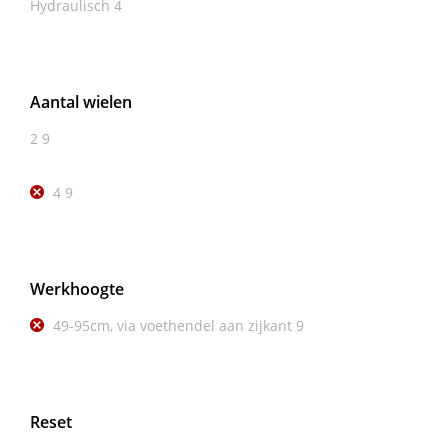
Hydraulisch
4
Aantal wielen
2
9
4
9
Werkhoogte
49-95cm, via voethendel aan zijkant
9
Reset