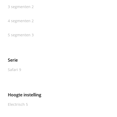
3 segmenten
2
4 segmenten
2
5 segmenten
3
Serie
Safari
9
Hoogte instelling
Electrisch
5