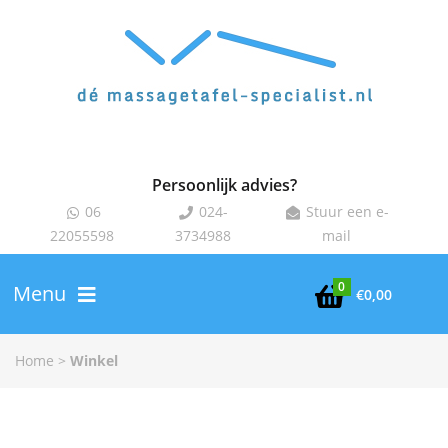
Persoonlijk advies?
06
024-
Stuur een e-



22055598
3734988
mail
0
Menu

€
0,00
Home
>
Winkel