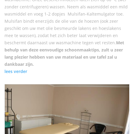
zonder centrifugeren) wassen. Neem als wasmiddel een mild
wasmiddel en voeg 1-2 dopjes Mulsifan-Kaltemulgator toe.
Mulsifan bindt enerzijds de olie van de hoezen (ook zeer
geschikt om uw met olie besmeurde lakens en hoeslakens
mee te wassen), zodat het zich beter laat verwijderen en
beschermt daarnaast uw wasmachine tegen vet resten.
Met
behulp van deze eenvoudige schoonmaaktips, zult u zeer
lang plezier hebben van uw materiaal en uw tafel zal u
dankbaar zijn.
lees verder