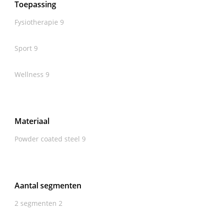
Toepassing
Fysiotherapie
9
Sport
9
Wellness
9
Materiaal
Powder coated steel
9
Aantal segmenten
2 segmenten
2