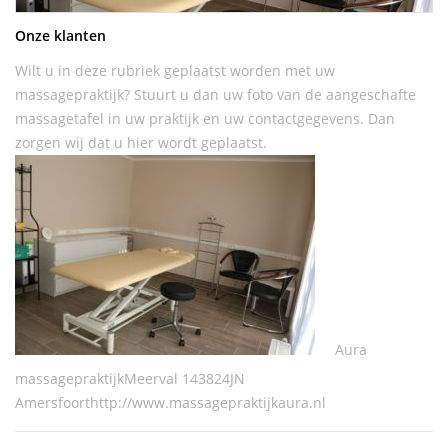
Onze klanten
Wilt u in deze rubriek geplaatst worden met uw
massagepraktijk? Stuurt u dan uw foto van de aangeschafte
massagetafel in uw praktijk en uw contactgegevens. Dan
zorgen wij dat u hier wordt geplaatst.
Aura
massagepraktijkMeerval 143824JN
Amersfoorthttp://www.massagepraktijkaura.nl