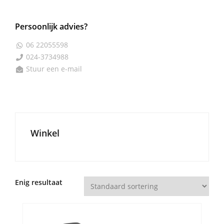
Persoonlijk advies?
06 22055598

024-3734988

Stuur een e-mail

Winkel
Enig resultaat