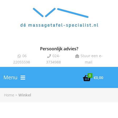
Persoonlijk advies?
06
024-
Stuur een e-



22055598
3734988
mail
0
Menu

€
0,00
Home
>
Winkel