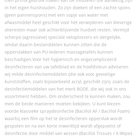
men prima gebruik maken van de middelen die aanwezig zijn
in het eigen huishouden. Zo zijn doeken of een zachte spons
(geen pannenspons) met een sopje van water met
afwasmiddel heel geschikt voor het verwijderen van kleverige
olieresten maar ook achterblijvende huidvet resten. Vermijd
scherpe (agressieve) speciale vetoplossers en dergelijke,
omdat daarin bestanddelen kunnen zitten die de
oppervlakken van PU-lederen massagetafels kunnen
beschadigen.Voor het hygiënisch en ongecompliceerd
desinfecteren van uw tafelblad en de hoofdsteun adviseren
wij milde desinfectiemiddelen (die ook voor gevoelige
kunststoffen, zoals bijvoorbeeld acryl, geschikt zijn), zoals de
desinfectiemiddelen van het merk BODE, die wij ook in ons
assortiment hebben. Om onderscheid te kunnen maken, zou
men de beide manieren moeten bekijken. U kunt kiezen
voorde klassieke spraydesinfectie (Bacillol AF / Bacillol Foam)
waarbij een film op het te desinfecteren oppervlak wordt
gespoten en na een korte inwerktijd wordt afgepoetst of
desinfectie door middel van wissen (Bacillol Tissues / X-Wipes