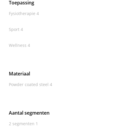
Toepassing
Fysiotherapie
4
Sport
4
Wellness
4
Materiaal
Powder coated steel
4
Aantal segmenten
2 segmenten
1