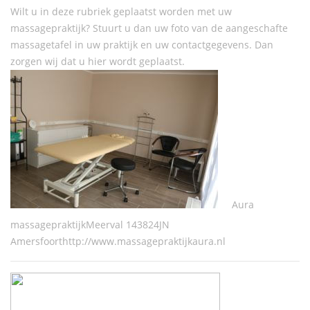
Wilt u in deze rubriek geplaatst worden met uw
massagepraktijk? Stuurt u dan uw foto van de aangeschafte
massagetafel in uw praktijk en uw contactgegevens. Dan
zorgen wij dat u hier wordt geplaatst.
Aura
massagepraktijkMeerval 143824JN
Amersfoorthttp://www.massagepraktijkaura.nl