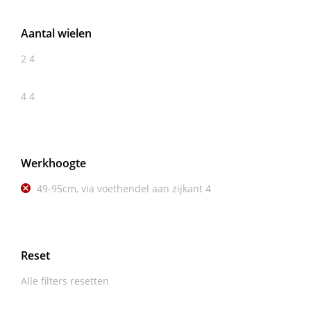
Aantal wielen
2
4
4
4
Werkhoogte
49-95cm, via voethendel aan zijkant
4
Reset
Alle filters resetten