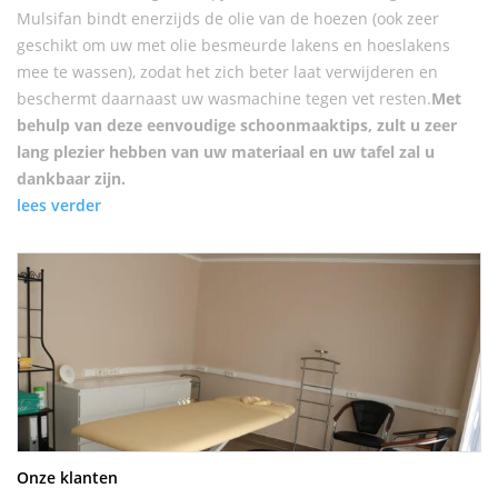
Mulsifan bindt enerzijds de olie van de hoezen (ook zeer
geschikt om uw met olie besmeurde lakens en hoeslakens
mee te wassen), zodat het zich beter laat verwijderen en
beschermt daarnaast uw wasmachine tegen vet resten.
Met
behulp van deze eenvoudige schoonmaaktips, zult u zeer
lang plezier hebben van uw materiaal en uw tafel zal u
dankbaar zijn.
lees verder
Onze klanten