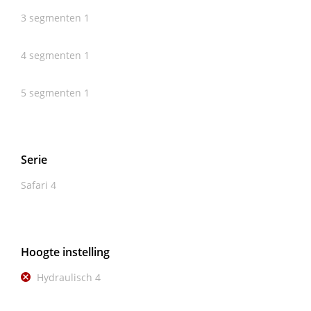
3 segmenten
1
4 segmenten
1
5 segmenten
1
Serie
Safari
4
Hoogte instelling
Hydraulisch
4