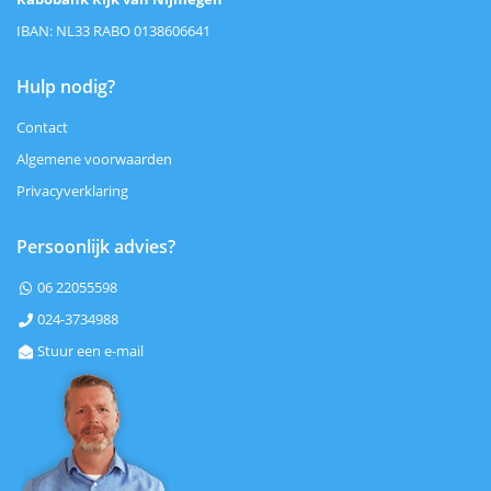
IBAN: NL33 RABO 0138606641
Hulp nodig?
Contact
Algemene voorwaarden
Privacyverklaring
Persoonlijk advies?
06 22055598

024-3734988

Stuur een e-mail
