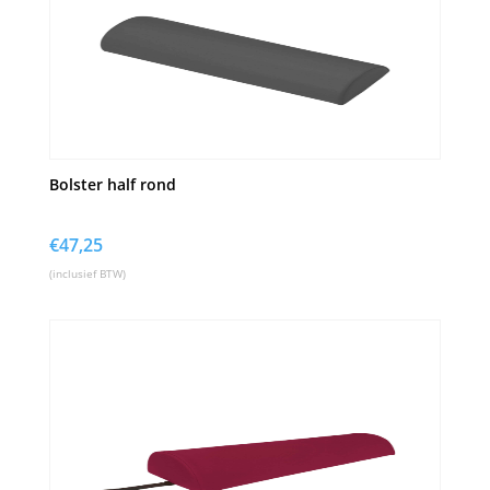
Bolster half rond
€
47,25
(inclusief BTW)