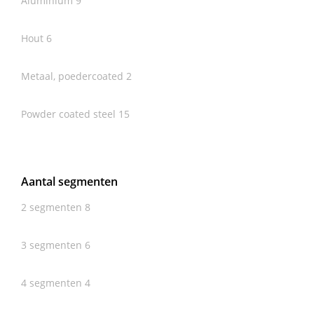
Aluminium
9
Hout
6
Metaal, poedercoated
2
Powder coated steel
15
Aantal segmenten
2 segmenten
8
3 segmenten
6
4 segmenten
4