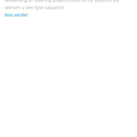
verwerking en levering plaats vinden na de vakantie.Wij
wensen u een fijne vakantie!!
lees verder