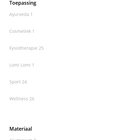
Toepassing
Ayurveda
1
Cosmetiek
1
Fysiotherapie
25
Lomi Lomi
1
Sport
24
Wellness
26
Materiaal