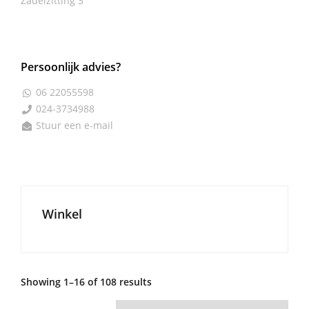
Zadelzitting
3
Persoonlijk advies?
06 22055598

024-3734988

Stuur een e-mail

Winkel
Showing 1–16 of 108 results