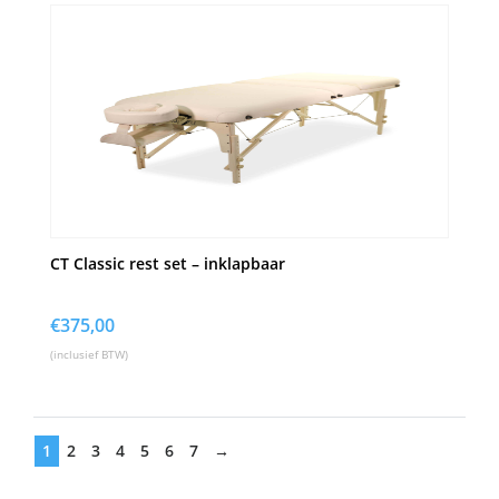
CT Classic rest set – inklapbaar
€
375,00
(inclusief BTW)
1
2
3
4
5
6
7
→