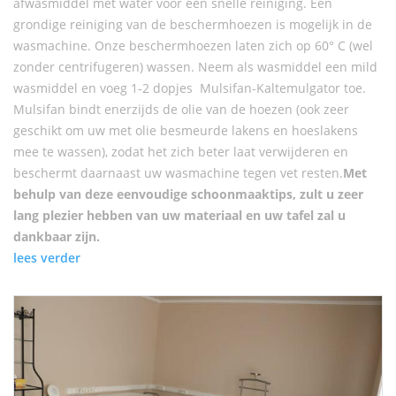
afwasmiddel met water voor een snelle reiniging. Een
grondige reiniging van de beschermhoezen is mogelijk in de
wasmachine. Onze beschermhoezen laten zich op 60° C (wel
zonder centrifugeren) wassen. Neem als wasmiddel een mild
wasmiddel en voeg 1-2 dopjes Mulsifan-Kaltemulgator toe.
Mulsifan bindt enerzijds de olie van de hoezen (ook zeer
geschikt om uw met olie besmeurde lakens en hoeslakens
mee te wassen), zodat het zich beter laat verwijderen en
beschermt daarnaast uw wasmachine tegen vet resten.
Met
behulp van deze eenvoudige schoonmaaktips, zult u zeer
lang plezier hebben van uw materiaal en uw tafel zal u
dankbaar zijn.
lees verder