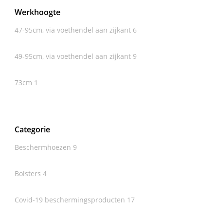
Werkhoogte
47-95cm, via voethendel aan zijkant
6
49-95cm, via voethendel aan zijkant
9
73cm
1
Categorie
Beschermhoezen
9
Bolsters
4
Covid-19 beschermingsproducten
17