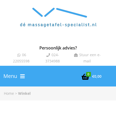
Persoonlijk advies?
06
024-
Stuur een e-



22055598
3734988
mail
0
Menu

€
0,00
Home
>
Winkel