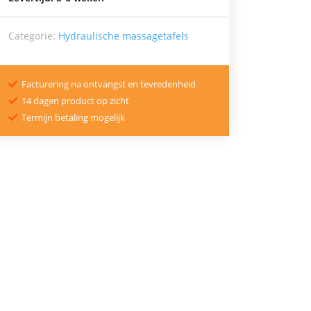
Categorie:
Hydraulische massagetafels
Facturering na ontvangst en tevredenheid

14 dagen product op zicht

Termijn betaling mogelijk
