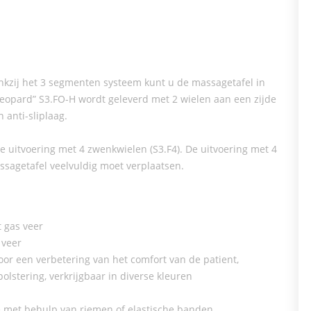
kzij het 3 segmenten systeem kunt u de massagetafel in
Leopard” S3.FO-H wordt geleverd met 2 wielen aan een zijde
 anti-sliplaag.
de uitvoering met 4 zwenkwielen (S3.F4). De uitvoering met 4
ssagetafel veelvuldig moet verplaatsen.
t gas veer
 veer
oor een verbetering van het comfort van de patient,
olstering, verkrijgbaar in diverse kleuren
tie met behulp van riemen of elastische banden