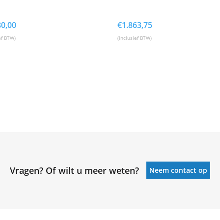
80,00
€
1.863,75
ef BTW)
(inclusief BTW)
Vragen? Of wilt u meer weten?
Neem contact op