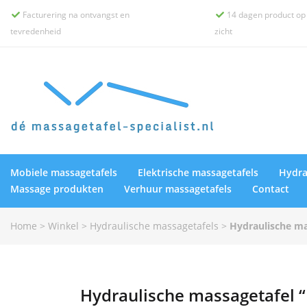
Facturering na ontvangst en
14 dagen product op


tevredenheid
zicht
Mobiele massagetafels
Elektrische massagetafels
Hydra
Massage produkten
Verhuur massagetafels
Contact
Home
>
Winkel
>
Hydraulische massagetafels
>
Hydraulische ma
Hydraulische massagetafel “