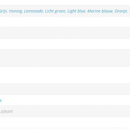
Grijs
,
Honing
,
Lemonade
,
Licht groen
,
Light blue
,
Marine blauw
,
Oranje
,
s
zijkant