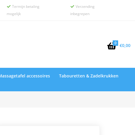
Termijn betaling
Verzending


mogelijk
inbegrepen
0

€
0,00
Massagetafel accessoires
Tabouretten & Zadelkrukken