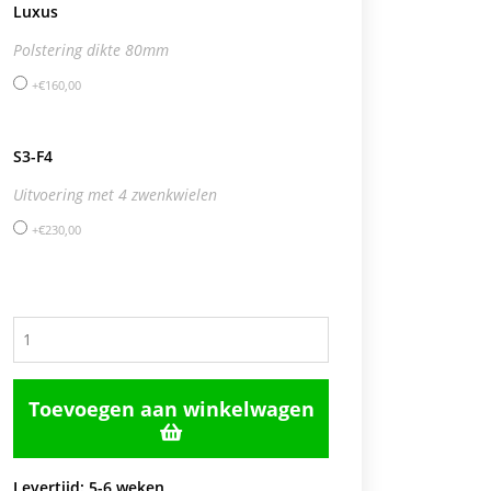
Luxus
Polstering dikte 80mm
€
160,00
S3-F4
Uitvoering met 4 zwenkwielen
€
230,00
Aantal
Toevoegen aan winkelwagen

Levertijd: 5-6 weken