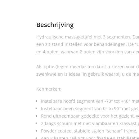
Beschrijving
Hydraulische massagetafel met 3 segmenten. Dan
een zit stand instellen voor behandelingen. De “
en 4 poten, waarvan 2 poten zijn voorzien van een
Als optie (tegen meerkosten) kunt u kiezen voor 
zwenkwielen is ideaal in gebruik waarbij u de ma
Kenmerken:
Instelbare hoofd segment van -70° tot +40° me
Instelbaar been segment van 0° to 90° met gas
Rond uitneembaar gedeelte voor het gezicht, v
2-laags schuim met niet vlambaar en krasvast p
Powder coated, stabiele stalen “schaar” frame,
Aan 2 kanten railings voor fixatie en stabilisa