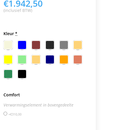
€
1.942,50
(inclusief BTW)
Kleur
*
Comfort
Verwarmingselement in bovengedeelte
€
310,00