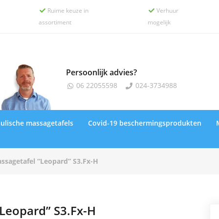
Ruime keuze in
Verhuur


assortiment
mogelijk
Persoonlijk advies?
06 22055598
024-3734988


ulische massagetafels
Covid-19 beschermingsprodukten
ssagetafel “Leopard” S3.Fx-H
Leopard” S3.Fx-H