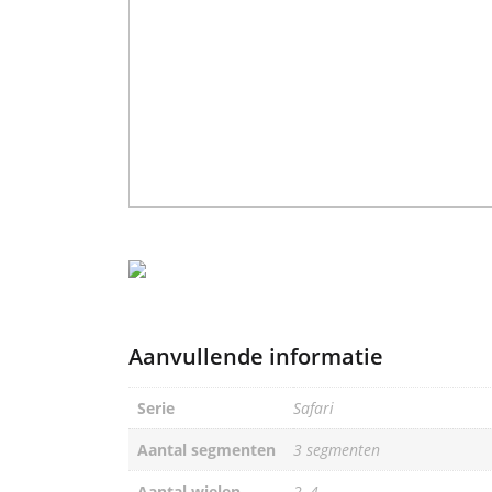
Aanvullende informatie
Serie
Safari
Aantal segmenten
3 segmenten
Aantal wielen
2, 4