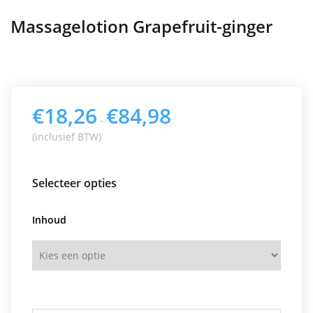
Massagelotion Grapefruit-ginger
€
18,26
€
84,98
Prijsklasse:
-
€18,26
(inclusief BTW)
tot
€84,98
Selecteer opties
Inhoud
Aantal