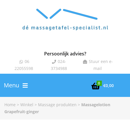
Persoonlijk advies?
06
024-
Stuur een e-



22055598
3734988
mail
0
Menu

€
0,00
Home
>
Winkel
>
Massage produkten
>
Massagelotion
Grapefruit-ginger