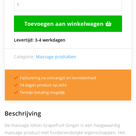
Toevoegen aan winkelwagen

Levertijd: 3-4 werkdagen
Categorie:
Massage produkten
Facturering na ontvangst en tevredenheid

14 dagen product op zicht

Termijn betaling mogelijk

Beschrijving
De massage lotion Grapefruit Ginger is een hoogwaardig
massage product met huidvriendelijke eigenschappen. Het