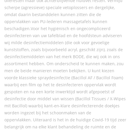
olieresten maar ook achterblijvende huidvet resten. Vermijd
scherpe (agressieve) speciale vetoplossers en dergelijke,
omdat daarin bestanddelen kunnen zitten die de
oppervlakken van PU-lederen massagetafels kunnen
beschadigen.Voor het hygiënisch en ongecompliceerd
desinfecteren van uw tafelblad en de hoofdsteun adviseren
wij milde desinfectiemiddelen (die ook voor gevoelige
kunststoffen, zoals bijvoorbeeld acryl, geschikt zijn), zoals de
desinfectiemiddelen van het merk BODE, die wij ook in ons
assortiment hebben. Om onderscheid te kunnen maken, zou
men de beide manieren moeten bekijken. U kunt kiezen
voorde klassieke spraydesinfectie (Bacillol AF / Bacillol Foam)
waarbij een film op het te desinfecteren oppervlak wordt
gespoten en na een korte inwerktijd wordt afgepoetst of
desinfectie door middel van wissen (Bacillol Tissues / X-Wipes
mit Bacillol) waarbij kant-en-klare desinfecterende doekjes
worden ingezet bij het schoonmaken van de
oppervlakken. Uiteraard is het in de huidige Covid-19 tijd zeer
belangrijk om na elke klant behandeling de ruimte en de