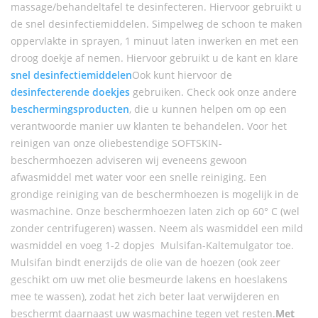
massage/behandeltafel te desinfecteren. Hiervoor gebruikt u
de snel desinfectiemiddelen. Simpelweg de schoon te maken
oppervlakte in sprayen, 1 minuut laten inwerken en met een
droog doekje af nemen. Hiervoor gebruikt u de kant en klare
snel desinfectiemiddelen
Ook kunt hiervoor de
desinfecterende doekjes
gebruiken. Check ook onze andere
beschermingsproducten
, die u kunnen helpen om op een
verantwoorde manier uw klanten te behandelen. Voor het
reinigen van onze oliebestendige SOFTSKIN-
beschermhoezen adviseren wij eveneens gewoon
afwasmiddel met water voor een snelle reiniging. Een
grondige reiniging van de beschermhoezen is mogelijk in de
wasmachine. Onze beschermhoezen laten zich op 60° C (wel
zonder centrifugeren) wassen. Neem als wasmiddel een mild
wasmiddel en voeg 1-2 dopjes Mulsifan-Kaltemulgator toe.
Mulsifan bindt enerzijds de olie van de hoezen (ook zeer
geschikt om uw met olie besmeurde lakens en hoeslakens
mee te wassen), zodat het zich beter laat verwijderen en
beschermt daarnaast uw wasmachine tegen vet resten.
Met