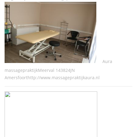
Aura
massagepraktijkMeerval 143824JN
Amersfoorthttp://www.massagepraktijkaura.nl