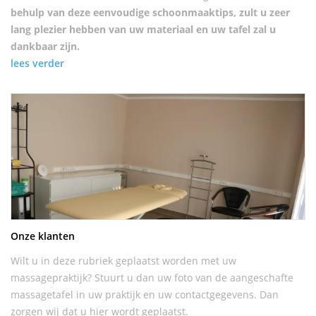
behulp van deze eenvoudige schoonmaaktips, zult u zeer
lang plezier hebben van uw materiaal en uw tafel zal u
dankbaar zijn.
lees verder
Onze klanten
Wilt u in deze rubriek geplaatst worden met uw
massagepraktijk? Stuurt u dan uw foto van de aangeschafte
massagetafel in uw praktijk en uw contactgegevens. Dan
zorgen wij dat u hier wordt geplaatst.