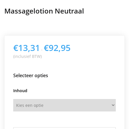
Massagelotion Neutraal
€
13,31
€
92,95
Prijsklasse:
-
€13,31
(inclusief BTW)
tot
€92,95
Selecteer opties
Inhoud
Aantal