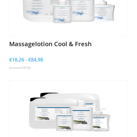
Massagelotion Cool & Fresh
€
18,26
€
84,98
Prijsklasse:
-
€18,26
(inclusief BTW)
tot
€84,98