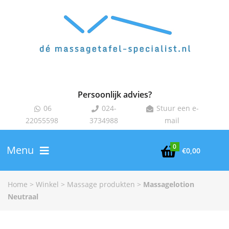
Persoonlijk advies?
06
024-
Stuur een e-



22055598
3734988
mail
0
Menu

€
0,00
Home
>
Winkel
>
Massage produkten
>
Massagelotion
Neutraal