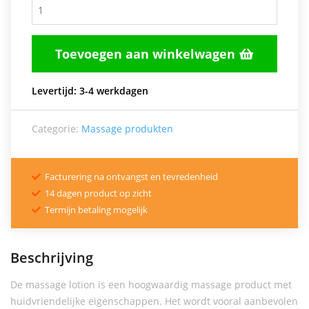
Toevoegen aan winkelwagen

Levertijd: 3-4 werkdagen
Categorie:
Massage produkten
Facturering na ontvangst en tevredenheid

14 dagen product op zicht

Termijn betaling mogelijk

Beschrijving
De massage lotion is een hoogwaardig massage product met
huidvriendelijke eigenschappen. Het wordt vooral aanbevolen