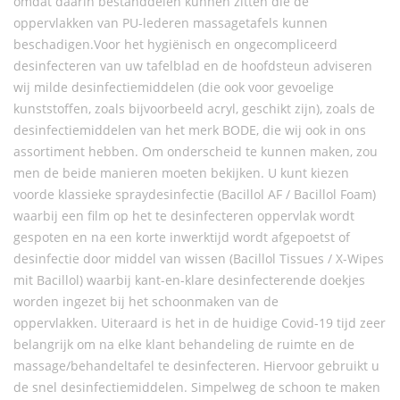
omdat daarin bestanddelen kunnen zitten die de
oppervlakken van PU-lederen massagetafels kunnen
beschadigen.Voor het hygiënisch en ongecompliceerd
desinfecteren van uw tafelblad en de hoofdsteun adviseren
wij milde desinfectiemiddelen (die ook voor gevoelige
kunststoffen, zoals bijvoorbeeld acryl, geschikt zijn), zoals de
desinfectiemiddelen van het merk BODE, die wij ook in ons
assortiment hebben. Om onderscheid te kunnen maken, zou
men de beide manieren moeten bekijken. U kunt kiezen
voorde klassieke spraydesinfectie (Bacillol AF / Bacillol Foam)
waarbij een film op het te desinfecteren oppervlak wordt
gespoten en na een korte inwerktijd wordt afgepoetst of
desinfectie door middel van wissen (Bacillol Tissues / X-Wipes
mit Bacillol) waarbij kant-en-klare desinfecterende doekjes
worden ingezet bij het schoonmaken van de
oppervlakken. Uiteraard is het in de huidige Covid-19 tijd zeer
belangrijk om na elke klant behandeling de ruimte en de
massage/behandeltafel te desinfecteren. Hiervoor gebruikt u
de snel desinfectiemiddelen. Simpelweg de schoon te maken