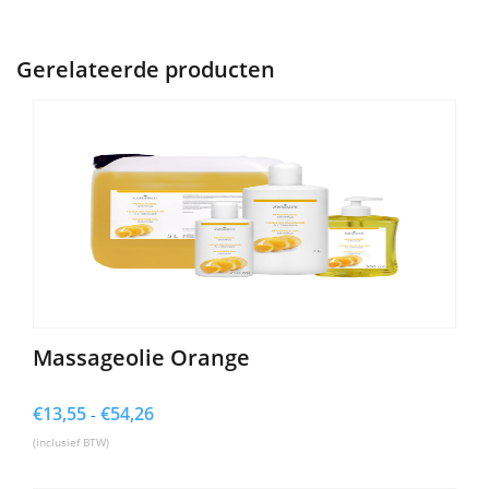
Gerelateerde producten
Massageolie Orange
€
13,55
€
54,26
Prijsklasse:
-
€13,55
(inclusief BTW)
tot