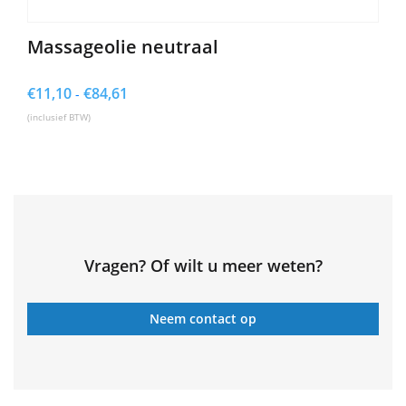
Massageolie neutraal
€
11,10
€
84,61
Prijsklasse:
-
€11,10
(inclusief BTW)
tot
€84,61
Vragen? Of wilt u meer weten?
Neem contact op