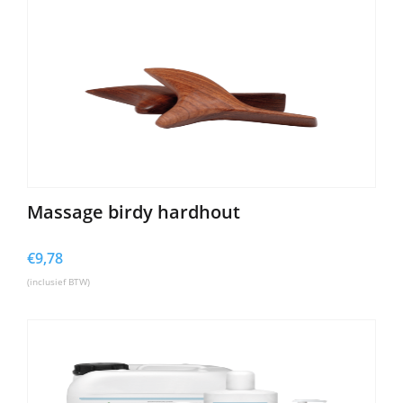
€54,26
Massage birdy hardhout
€
9,78
(inclusief BTW)