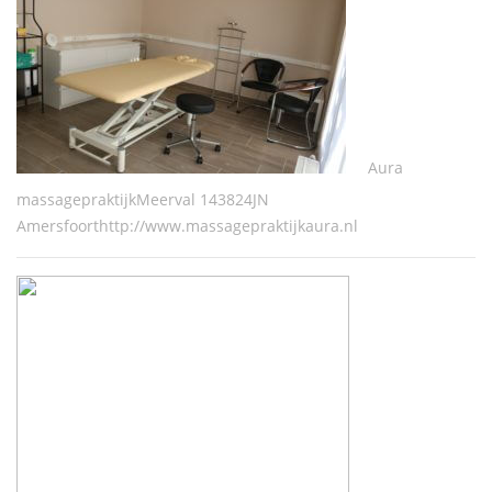
Aura
massagepraktijkMeerval 143824JN
Amersfoorthttp://www.massagepraktijkaura.nl