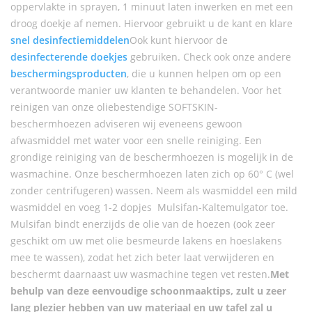
oppervlakte in sprayen, 1 minuut laten inwerken en met een
droog doekje af nemen. Hiervoor gebruikt u de kant en klare
snel desinfectiemiddelen
Ook kunt hiervoor de
desinfecterende doekjes
gebruiken. Check ook onze andere
beschermingsproducten
, die u kunnen helpen om op een
verantwoorde manier uw klanten te behandelen. Voor het
reinigen van onze oliebestendige SOFTSKIN-
beschermhoezen adviseren wij eveneens gewoon
afwasmiddel met water voor een snelle reiniging. Een
grondige reiniging van de beschermhoezen is mogelijk in de
wasmachine. Onze beschermhoezen laten zich op 60° C (wel
zonder centrifugeren) wassen. Neem als wasmiddel een mild
wasmiddel en voeg 1-2 dopjes Mulsifan-Kaltemulgator toe.
Mulsifan bindt enerzijds de olie van de hoezen (ook zeer
geschikt om uw met olie besmeurde lakens en hoeslakens
mee te wassen), zodat het zich beter laat verwijderen en
beschermt daarnaast uw wasmachine tegen vet resten.
Met
behulp van deze eenvoudige schoonmaaktips, zult u zeer
lang plezier hebben van uw materiaal en uw tafel zal u