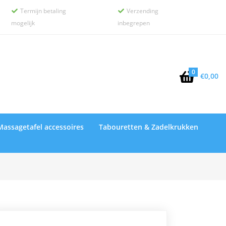
Termijn betaling
Verzending


mogelijk
inbegrepen
0

€
0,00
Massagetafel accessoires
Tabouretten & Zadelkrukken