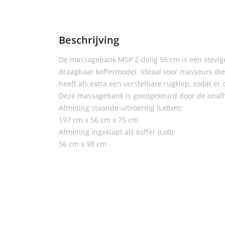
Beschrijving
De massagebank MSP 2-delig 56 cm is een stevig
draagbaar koffermodel. Ideaal voor masseurs di
heeft als extra een verstelbare rugklep, zodat 
Deze massagebank is goedgekeurd door de onafha
Afmeting staande uitvoering (LxBxH):
197 cm x 56 cm x 75 cm
Afmeting ingeklapt als koffer (LxB):
56 cm x 98 cm