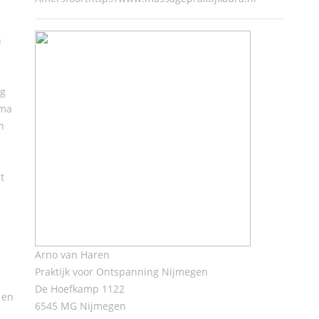
n
ng
ima
n
t
Arno van Haren
Praktijk voor Ontspanning Nijmegen
De Hoefkamp 1122
 en
6545 MG Nijmegen