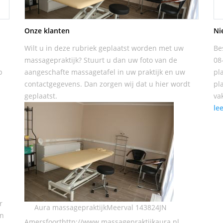
Onze klanten
Ni
Wilt u in deze rubriek geplaatst worden met uw
Be
massagepraktijk? Stuurt u dan uw foto van de
08
p
aangeschafte massagetafel in uw praktijk en uw
pl
contactgegevens. Dan zorgen wij dat u hier wordt
pl
geplaatst.
va
le
r
Aura massagepraktijkMeerval 143824JN
en
Amersfoorthttp://www.massagepraktijkaura.nl