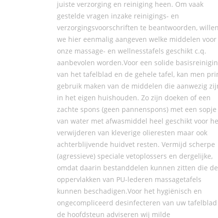
juiste verzorging en reiniging heen. Om vaak
gestelde vragen inzake reinigings- en
verzorgingsvoorschriften te beantwoorden, wille
we hier eenmalig aangeven welke middelen voor
onze massage- en wellnesstafels geschikt c.q.
aanbevolen worden.Voor een solide basisreinigi
van het tafelblad en de gehele tafel, kan men pr
gebruik maken van de middelen die aanwezig zij
in het eigen huishouden. Zo zijn doeken of een
zachte spons (geen pannenspons) met een sopje
van water met afwasmiddel heel geschikt voor he
verwijderen van kleverige olieresten maar ook
achterblijvende huidvet resten. Vermijd scherpe
(agressieve) speciale vetoplossers en dergelijke,
omdat daarin bestanddelen kunnen zitten die de
oppervlakken van PU-lederen massagetafels
kunnen beschadigen.Voor het hygiënisch en
ongecompliceerd desinfecteren van uw tafelblad
de hoofdsteun adviseren wij milde