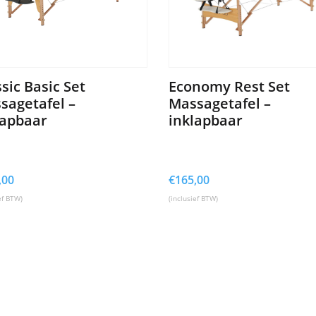
sic Basic Set
Economy Rest Set
sagetafel –
Massagetafel –
lapbaar
inklapbaar
,00
€
165,00
ef BTW)
(inclusief BTW)