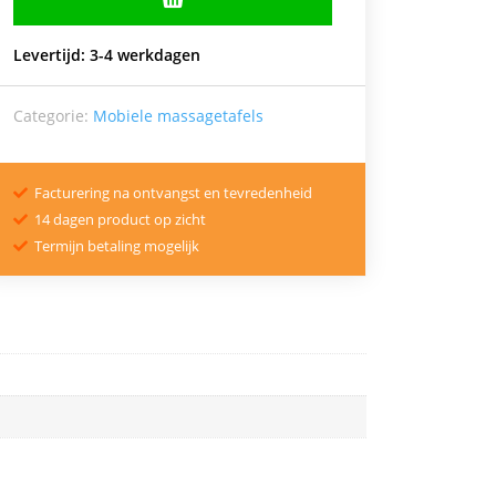
Levertijd: 3-4 werkdagen
Categorie:
Mobiele massagetafels
Facturering na ontvangst en tevredenheid

14 dagen product op zicht

Termijn betaling mogelijk
