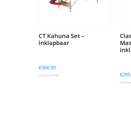
CT Kahuna Set –
Clas
inklapbaar
Mas
ink
€
368,50
€
295
(inclusief BTW)
(inclusi